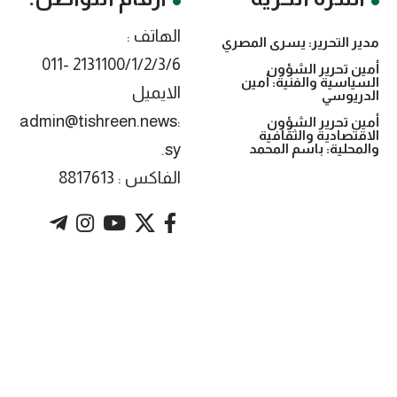
الهاتف :
مدير التحرير: يسرى المصري
2131100/1/2/3/6 -011
أمين تحرير الشؤون
السياسية والفنية: أمين
الايميل
الدريوسي
:admin@tishreen.news
أمين تحرير الشؤون
الاقتصادية والثقافية
.sy
والمحلية: باسم المحمد
الفاكس : 8817613
. Powered by imtyaz