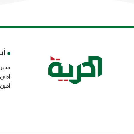
أس
مدير 
أمين 
أمين 