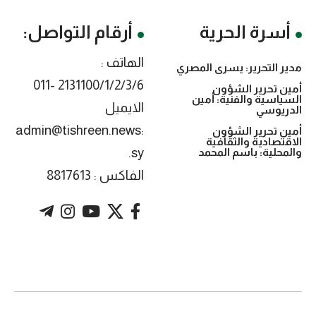
أسرة الحرية
أرقام التواصل:
الهاتف :
مدير التحرير: يسرى المصري
2131100/1/2/3/6 -011
أمين تحرير الشؤون
السياسية والفنية: أمين
الايميل
الدريوسي
:admin@tishreen.news
أمين تحرير الشؤون
الاقتصادية والثقافية
.sy
والمحلية: باسم المحمد
الفاكس : 8817613
. Powered by imtyaz