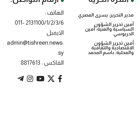
الهاتف :
مدير التحرير: يسرى المصري
2131100/1/2/3/6 -011
أمين تحرير الشؤون
السياسية والفنية: أمين
الايميل
الدريوسي
:admin@tishreen.news
أمين تحرير الشؤون
الاقتصادية والثقافية
.sy
والمحلية: باسم المحمد
الفاكس : 8817613
. Powered by imtyaz