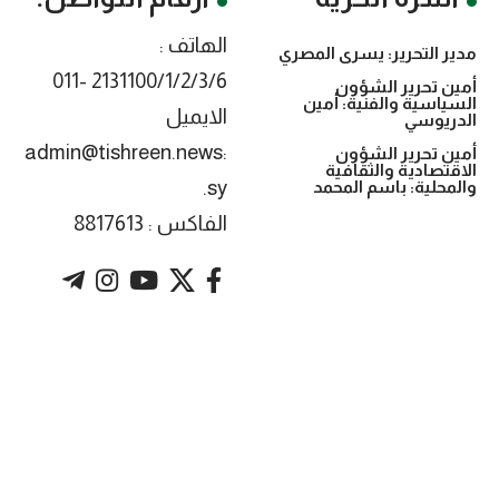
الهاتف :
مدير التحرير: يسرى المصري
2131100/1/2/3/6 -011
أمين تحرير الشؤون
السياسية والفنية: أمين
الايميل
الدريوسي
:admin@tishreen.news
أمين تحرير الشؤون
الاقتصادية والثقافية
.sy
والمحلية: باسم المحمد
الفاكس : 8817613
. Powered by imtyaz