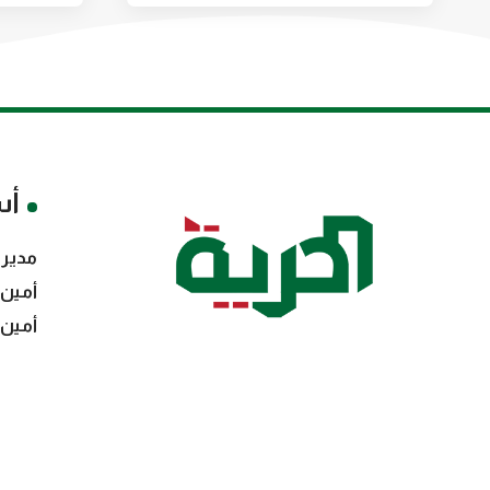
أس
مدير 
أمين 
أمين 