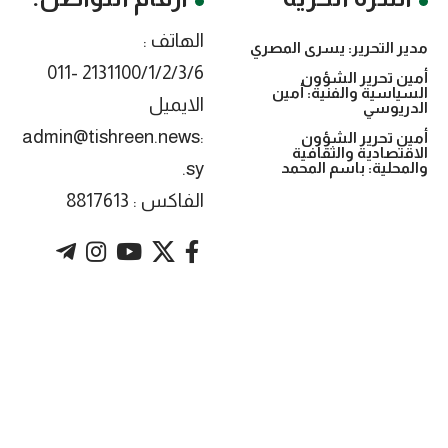
الهاتف :
مدير التحرير: يسرى المصري
2131100/1/2/3/6 -011
أمين تحرير الشؤون
السياسية والفنية: أمين
الايميل
الدريوسي
:admin@tishreen.news
أمين تحرير الشؤون
الاقتصادية والثقافية
.sy
والمحلية: باسم المحمد
الفاكس : 8817613
. Powered by imtyaz