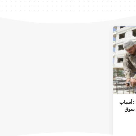
 : أسباب
ى سوق