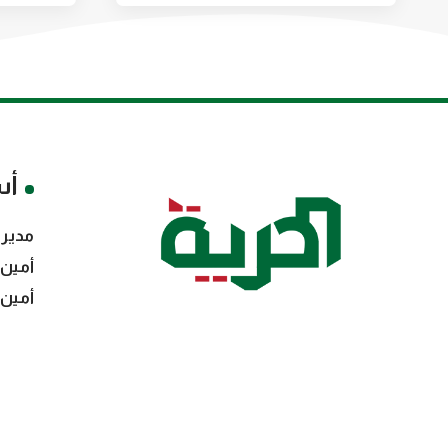
أس
مدير 
أمين 
أمين 