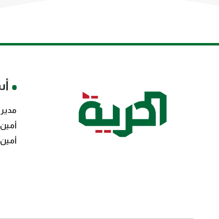
أس
مدير 
أمين 
أمين 