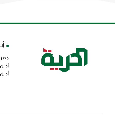
أس
مدير 
أمين 
أمين 