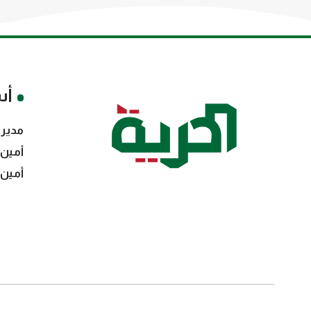
أس
مدير 
أمين 
أمين 