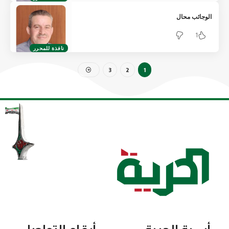
الوجائب محال
1
نافذة للمحرر
3
2
1