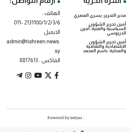
أسرة الحرية
أرقام التواصل:
الهاتف :
مدير التحرير: يسرى المصري
2131100/1/2/3/6 -011
أمين تحرير الشؤون
السياسية والفنية: أمين
الايميل
الدريوسي
:admin@tishreen.news
أمين تحرير الشؤون
الاقتصادية والثقافية
.sy
والمحلية: باسم المحمد
الفاكس : 8817613
. Powered by imtyaz