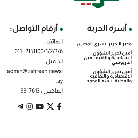
أسرة الحرية
أرقام التواصل:
الهاتف :
مدير التحرير: يسرى المصري
2131100/1/2/3/6 -011
أمين تحرير الشؤون
السياسية والفنية: أمين
الايميل
الدريوسي
:admin@tishreen.news
أمين تحرير الشؤون
الاقتصادية والثقافية
.sy
والمحلية: باسم المحمد
الفاكس : 8817613