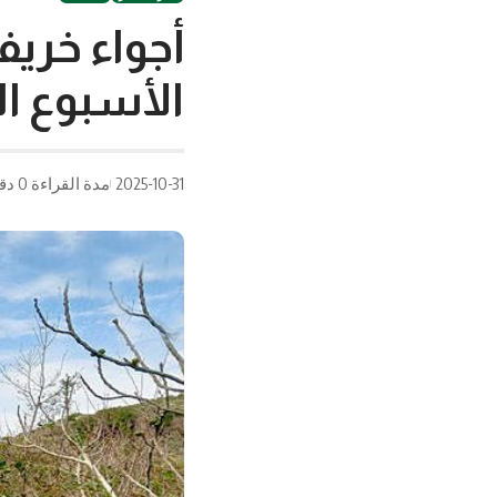
أجواء خري
الأسبوع ال
2025-10-31
مدة القراءة 0 دقيقة/دقائق