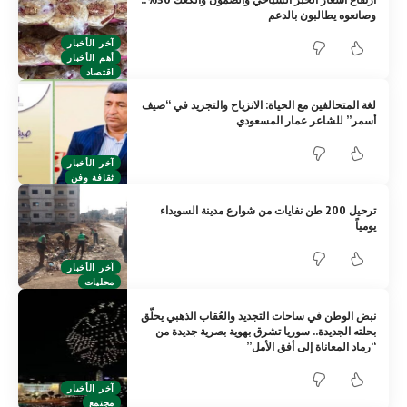
وصانعوه يطالبون بالدعم
آخر الأخبار
أهم الأخبار
اقتصاد
لغة المتحالفين مع الحياة: الانزياح والتجريد في “صيف
أسمر” للشاعر عمار المسعودي
آخر الأخبار
ثقافة وفن
ترحيل 200 طن نفايات من شوارع مدينة السويداء
يومياً
آخر الأخبار
محليات
نبض الوطن في ساحات التجديد والعُقاب الذهبي يحلّق
بحلته الجديدة.. سوريا تشرق بهوية بصرية جديدة من
“رماد المعاناة إلى أفق الأمل”
آخر الأخبار
مجتمع