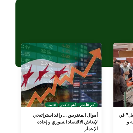
آخر الأخبار
أهم الأخبار
اقتصاد
بل” في
أموال المغتربين … رافد استراتيجي
ة و
لإنعاش الاقتصاد السوري و إعادة
الإعمار