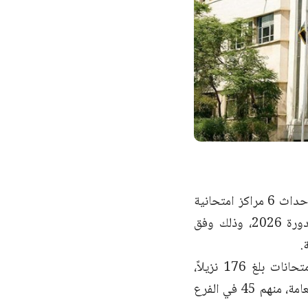
أنهت وزارة التربية والتعليم بالتعاون مع وزارة الداخلية تجهيزاتها اللوجستية لإحداث 6 مراكز امتحانية
متكاملة، ليتمكن النزلاء في السجون من التقدم لامتحانات الشهادات العامة لدورة 2026، وذلك وفق
.
وأوضحت الوزارة في بيان تلقت «الحرية» نسخة منه أن عدد المتقدمين للامتحانات بلغ 176 نزيلاً،
يتوزعون على 126 طالباً لشهادة التعليم الأساسي، و50 طالباً للشهادة الثانوية العامة، منهم 45 في الفرع