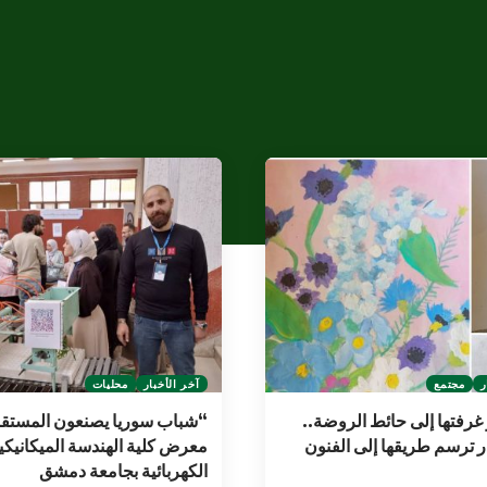
ر
مجتمع
آخر الأخبار
محليات
غرفتها إلى حائط الروضة..
“شباب سوريا يصنعون المستق
 ترسم طريقها إلى الفنون
معرض كلية الهندسة الميكانيكي
الكهربائية بجامعة دمشق