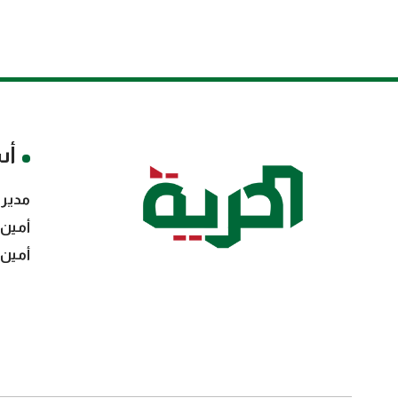
أس
مدير 
أمين 
أمين 