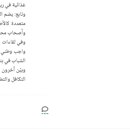
غذائية في ريف
متعددة كالأط
وأصحاب محل
وفي لقاءات أ
واجب وطني وأ
الشباب في بن
وبيّن آخرون أ
التكافل والت