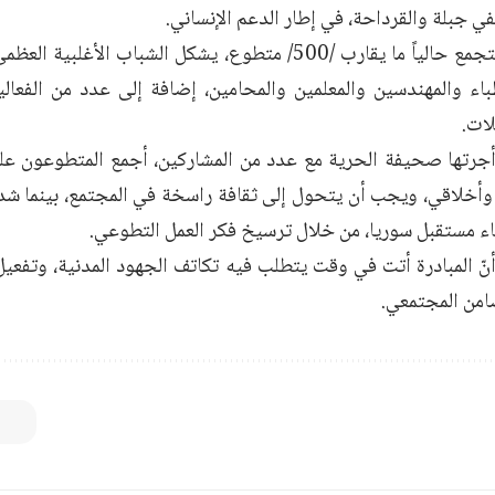
ي جبلة والقرداحة، في إطار الدعم الإنساني.
وتابع: يضم التجمع حالياً ما يقارب /500/ متطوع، يشكل الشباب
باء والمهندسين والمعلمين والمحامين، إضافة إلى عدد من الفعالي
ات.
جرتها صحيفة الحرية مع عدد من المشاركين، أجمع المتطوعون على
خلاقي، ويجب أن يتحول إلى ثقافة راسخة في المجتمع، بينما شد
اء مستقبل سوريا، من خلال ترسيخ فكر العمل التطوعي.
نّ المبادرة أتت في وقت يتطلب فيه تكاتف الجهود المدنية، وتفعيل 
ضامن المجتمعي.