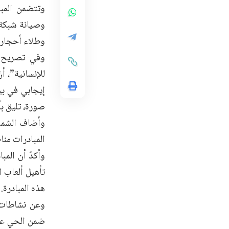
وتتضمن المبا
وصيانة شبكة 
وطلاء أحجار ا
وفي تصريح خ
للإنسانية”، أ
إيجابي في بي
صورة، تليق بأ
وأضاف الشملا
المبادرات من
وأكدّ أن الم
تأهيل ألعاب ال
هذه المبادرة.
وعن نشاطات ا