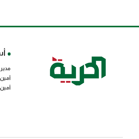
أس
مدير 
أمين 
أمين 