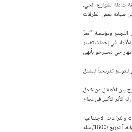
فة شاملة لشوارع الحي،
إلى صيانة بعض الطرقات
لتجمع ومؤسسة “معاً
 الأفراد في إحداث تغيير
 إظهار حي دمسرخو بأبهى
للتوسع تدريجياً لتشمل
ح بين الأطفال من خلال
 له الأثر الأكبر في نجاح
 والنزاعات الاجتماعية
ضمن الحي عبر لجان صلحية وتوثيق الاتفاق بين الأطراف بعقود صلح، كما تم مؤخراً توزيع /1800/ سلة