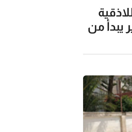
لاذقية
 يبدأ من