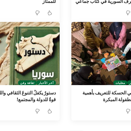
حرف السورية في كتاب جماعي
للممتاز
ر
محليات
آخر الأخبار
ثقافة وفن
ي الحسكة للتعريف بأهمية
دستورٌ يكفلُ التنوعَ الثقافي وال
طفولة المبكرة
قوةٌ للدولة والمجتمع!