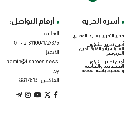
أسرة الحرية
أرقام التواصل:
الهاتف :
مدير التحرير: يسرى المصري
2131100/1/2/3/6 -011
أمين تحرير الشؤون
السياسية والفنية: أمين
الايميل
الدريوسي
:admin@tishreen.news
أمين تحرير الشؤون
الاقتصادية والثقافية
.sy
والمحلية: باسم المحمد
الفاكس : 8817613