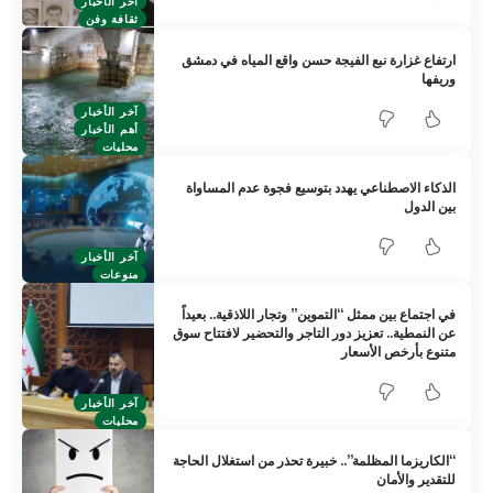
آخر الأخبار
ثقافة وفن
ارتفاع غزارة نبع الفيجة حسن واقع المياه في دمشق
وريفها
آخر الأخبار
أهم الأخبار
محليات
الذكاء الاصطناعي يهدد بتوسيع فجوة عدم المساواة
بين الدول
آخر الأخبار
منوعات
في اجتماع بين ممثل “التموين” وتجار اللاذقية.. بعيداً
عن النمطية.. تعزيز دور التاجر والتحضير لافتتاح سوق
متنوع بأرخص الأسعار
آخر الأخبار
محليات
“الكاريزما المظلمة”.. خبيرة تحذر من استغلال الحاجة
للتقدير والأمان