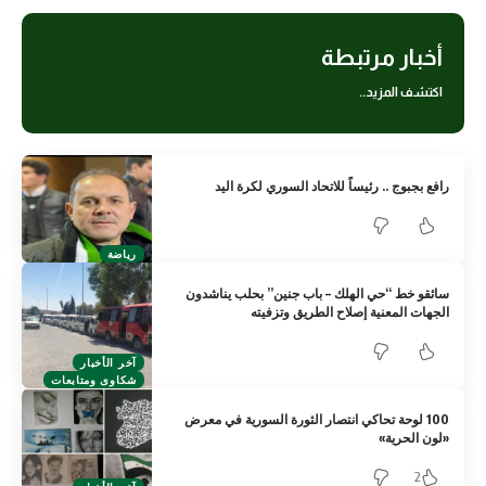
أخبار مرتبطة
اكتشف المزيد..
رافع بجبوج .. رئيساً للاتحاد السوري لكرة اليد
رياضة
سائقو خط “حي الهلك – باب جنين” بحلب يناشدون
الجهات المعنية إصلاح الطريق وتزفيته
آخر الأخبار
شكاوى ومتابعات
100 لوحة تحاكي انتصار الثورة السورية في معرض
«لون الحرية»
2