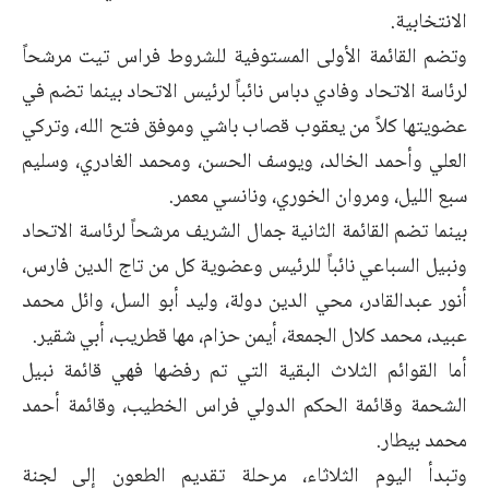
الانتخابية.
وتضم القائمة الأولى المستوفية للشروط فراس تيت مرشحاً
لرئاسة الاتحاد وفادي دباس نائباً لرئيس الاتحاد بينما تضم في
عضويتها كلاً من يعقوب قصاب باشي وموفق فتح الله، وتركي
العلي وأحمد الخالد، ويوسف الحسن، ومحمد الغادري، وسليم
سبع الليل، ومروان الخوري، ونانسي معمر.
بينما تضم القائمة الثانية جمال الشريف مرشحاً لرئاسة الاتحاد
ونبيل السباعي نائباً للرئيس وعضوية كل من تاج الدين فارس،
أنور عبدالقادر، محي الدين دولة، وليد أبو السل، وائل محمد
عبيد، محمد كلال الجمعة، أيمن حزام، مها قطريب، أبي شقير.
أما القوائم الثلاث البقية التي تم رفضها فهي قائمة نبيل
الشحمة وقائمة الحكم الدولي فراس الخطيب، وقائمة أحمد
محمد بيطار.
وتبدأ اليوم الثلاثاء، مرحلة تقديم الطعون إلى لجنة