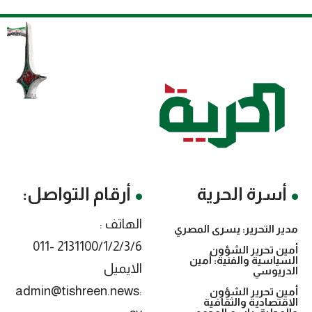
أسرة الحرية
أرقام التواصل:
الهاتف :
مدير التحرير: يسرى المصري
2131100/1/2/3/6 -011
أمين تحرير الشؤون
السياسية والفنية: أمين
الايميل
الدريوسي
:admin@tishreen.news
أمين تحرير الشؤون
الاقتصادية والثقافية