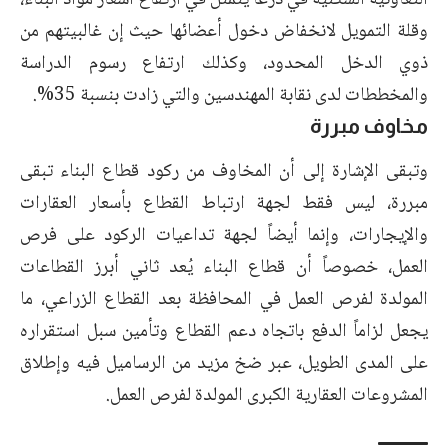
التعاونية السكنية في درعا يتمثل في ارتفاع أسعار مواد البناء،
وقلة التمويل لانخفاض دخول أعضائها حيث إن غالبيتهم من
ذوي الدخل المحدود، وكذلك ارتفاع رسوم الدراسة
والمخططات لدى نقابة المهندسين والتي زادت بنسبة 35%.
مخاوف مبررة
وتبقى الإشارة إلى أن المخاوف من ركود قطاع البناء تبقى
مبررة، ليس فقط لجهة ارتباط القطاع بأسعار العقارات
والإيجارات، وإنما أيضاً لجهة تداعيات الركود على فرص
العمل، خصوصاً أن قطاع البناء يُعد ثاني أبرز القطاعات
المولدة لفرص العمل في المحافظة بعد القطاع الزراعي، ما
يجعل لزاماً الدفع باتجاه دعم القطاع وتأمين سبل استقراره
على المدى الطويل، عبر ضخ مزيد من الرساميل فيه وإطلاق
المشروعات العقارية الكبرى المولدة لفرص العمل.