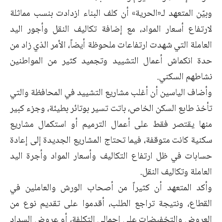
وبيّن المتعهد لـ«الحرية» أن كلف البناء ازدادت بنسب مماثلة
لارتفاع أسعار المواد، مع إضافة تكاليف النقل وأجور اليد
العاملة التي شهدت ارتفاعات ملحوظة أيضاً، الأمر الذي زاد من
حدة انكماش أعمال التشييد وتجميد كثير من المواطنين
نشاطهم السكني.
وأضاف الياسين أن أغلب مشاريع التشييد في المحافظة والتي
تأخذ طابع السكن الخاص، باتت تسير بوتائر بطيئة، وجزء كبير
منها يقتصر فقط على أعمال الترميم أو استكمال مشاريع
سكنية كانت متوقفة، فيما تحتاج المشاريع الجديدة إلى إعادة
حسابات في ظل ارتفاع التكاليف وأسعار المواد وأجرة اليد
العاملة وتكاليف النقل.
وأكد المتعهد أن كثيراً من أصحاب الورش والعاملين في
القطاع، ونتيجة تراجع الطلب، أقدموا على تقديم نوع من
العروض والتخفيضات على إجمالي التكلفة، أو عروض السداد