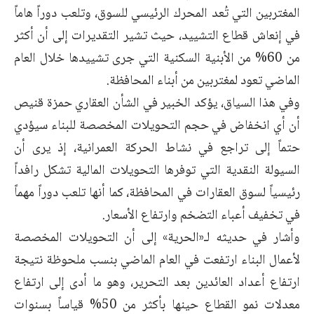
المغتربين التي تُعد المحرك الرئيسي للسوق، وتلعب دوراً هاماً
في إنعاش قطاع التشييد، حيث تشير التقديرات إلى أن أكثر
من 60% من الأبنية السكنية التي جرى تشييدها خلال العام
الماضي تعود لمغتربين من أبناء المحافظة.
وفي هذا السياق، يؤكد الخبير في الشأن العقاري حمزة قنيص
أن أي انخفاض في حجم التحويلات المخصصة للبناء سيؤدي
حتماً إلى تراجع في نشاط الحركة العمرانية، إذ يرى أن
السيولة النقدية التي توفرها التحويلات المالية تشكل رافداً
رئيسياً لسوق العقارات في المحافظة، كما أنها تلعب دوراً مهماً
في تخفيف أعباء التضخم وارتفاع الأسعار.
وأشار في حديثه لـ«الحرية» إلى أن التحويلات المخصصة
لأعمال البناء ارتفعت في العام الماضي بنسب ملحوظة نتيجة
ارتفاع أعداد العائدين بعد التحرير، وهو ما أدى إلى ارتفاع
معدلات نمو القطاع حينها بأكثر من 50% قياساً بسنوات