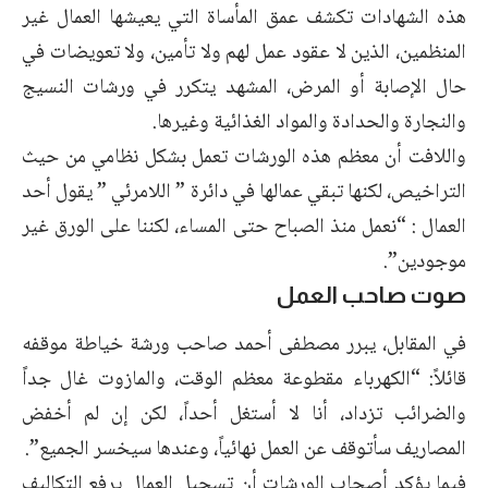
هذه الشهادات تكشف عمق المأساة التي يعيشها العمال غير
المنظمين، الذين لا عقود عمل لهم ولا تأمين، ولا تعويضات في
حال الإصابة أو المرض، المشهد يتكرر في ورشات النسيج
والنجارة والحدادة والمواد الغذائية وغيرها.
واللافت أن معظم هذه الورشات تعمل بشكل نظامي من حيث
التراخيص، لكنها تبقي عمالها في دائرة ” اللامرئي ” يقول أحد
العمال : “نعمل منذ الصباح حتى المساء، لكننا على الورق غير
موجودين”.
صوت صاحب العمل
في المقابل، يبرر مصطفى أحمد صاحب ورشة خياطة موقفه
قائلاً: “الكهرباء مقطوعة معظم الوقت، والمازوت غال جداً
والضرائب تزداد، أنا لا أستغل أحداً، لكن إن لم أخفض
المصاريف سأتوقف عن العمل نهائياً، وعندها سيخسر الجميع”.
فيما يؤكد أصحاب الورشات أن تسجيل العمال يرفع التكاليف