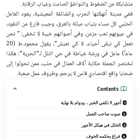
متشابكة من الضغوط والتواطؤ الصامت وغياب الرقابة.
ففي مدينة أنهكتها الحرب والضائقة المعيشية، يعود العامل
الحلبي كل مساء بثياب مبللة بالعرق، وجيب فارغ من النقود،
في عيونهم تعب مزمن، وفي أصواتهم خيبة لا تخفى: ” نحن
نعمل كي نبقى أحياء، لا كي نعيش”، يقول محمود.ط (20
عاماً) عامل في ورشة خياطة في حي التلل لـ”الحرية”: هكذا
تختصر الجملة حكاية آلاف العمال في حلب، ممن تحولوا إلى
ضحايا واقع اقتصادي قاس لا يرحم، وظروف عمل صعبة.
Contents
أجور لا تكفي الخبز .. ودوام بلا نهاية
صوت صاحب العمل
الخلل في هيكل الأجور
فراغ يحكمه الخوف