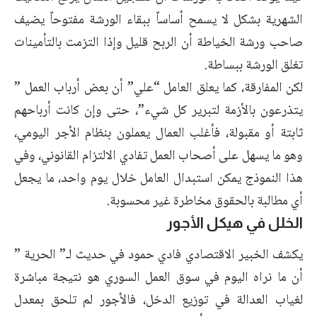
الشهرية بشكل لا يسمح أساساً ببقاء الورشة مفتوحاً يضيف
صاحب ورشة الخياطة أن الربح قليل وإذا التزمت بالتأمينات
تغلق الورشة ببساطة.
لكن المفارقة، كما يعلق العامل “علي” أن بعض أرباب العمل ”
يتذرعون بالأزمة لتبرير كل شيء”، حتى وإن كانت أرباحهم
ثابتة أو مقبولة، فأغلب العمال يعملون بنظام الأجر اليومي،
وهو ما يسهل على أصحاب العمل تفادي الالتزام القانوني، وفي
هذا النموذج يمكن استبدال العامل خلال يوم واحد، ما يجعل
أي مطالبة بالحقوق مخاطرة غير محسوبة.
الخلل في هيكل الأجور
يكشف الخبير الاقتصادي فادي حمود في حديث لـ” الحرية ”
أن ما نراه اليوم في سوق العمل السوري هو نتيجة مباشرة
لغياب العدالة في توزيع الدخل، فالأجور لم تلحق بمعدل