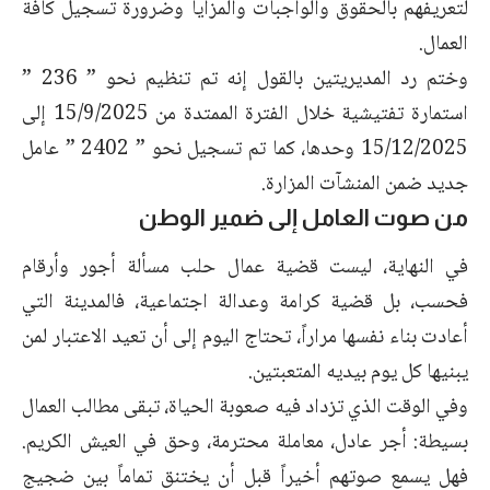
لتعريفهم بالحقوق والواجبات والمزايا وضرورة تسجيل كافة
العمال.
وختم رد المديريتين بالقول إنه تم تنظيم نحو ” 236 ”
استمارة تفتيشية خلال الفترة الممتدة من 15/9/2025 إلى
15/12/2025 وحدها، كما تم تسجيل نحو ” 2402 ” عامل
جديد ضمن المنشآت المزارة.
من صوت العامل إلى ضمير الوطن
في النهاية، ليست قضية عمال حلب مسألة أجور وأرقام
فحسب، بل قضية كرامة وعدالة اجتماعية، فالمدينة التي
أعادت بناء نفسها مراراً، تحتاج اليوم إلى أن تعيد الاعتبار لمن
يبنيها كل يوم بيديه المتعبتين.
وفي الوقت الذي تزداد فيه صعوبة الحياة، تبقى مطالب العمال
بسيطة: أجر عادل، معاملة محترمة، وحق في العيش الكريم.
فهل يسمع صوتهم أخيراً قبل أن يختنق تماماً بين ضجيج