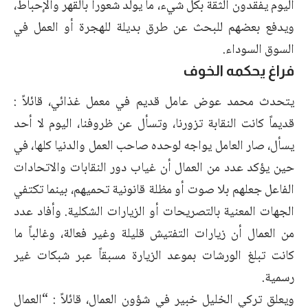
اليوم يفقدون الثقة بكل شيء، ما يولد شعوراً بالقهر والإحباط،
ويدفع بعضهم للبحث عن طرق بديلة للهجرة أو العمل في
السوق السوداء.
فراغ يحكمه الخوف
يتحدث محمد عوض عامل قديم في معمل غذائي، قائلاً :
قديماً كانت النقابة تزورنا، وتسأل عن ظروفنا، اليوم لا أحد
يسأل، صار العامل يواجه لوحده صاحب العمل والدنيا كلها، في
حين يؤكد عدد من العمال أن غياب دور النقابات والاتحادات
الفاعل جعلهم بلا صوت أو مظلة قانونية تحميهم، بينما تكتفي
الجهات المعنية بالتصريحات أو الزيارات الشكلية. وأفاد عدد
من العمال أن زيارات التفتيش قليلة وغير فعالة، وغالباً ما
كانت تبلغ الورشات بموعد الزيارة مسبقاً عبر شبكات غير
رسمية.
ويعلق تركي الخليل خبير في شؤون العمال، قائلاً : “العمال