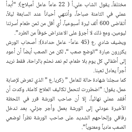
مختلفاً، يقول الشاب علي.أ ( 22 عاماً عامل أمبلاج): “أبدأ
عملي في الثامنة صباحاً، وأنتهي أحياناً عند السابعة ليلاً،
أتقاضى 600 ألف ليرة أسبوعياً، أي أقل من ثمن طعام أسرتنا
ليومين، ومع ذلك لا أجرؤ على الاعتراض خوفاً من الطرد”.
ويضيف شادي .ع (45 عاماً- عامل حدادة): أصحاب الورش
يكررون عبارة “الوضع صعب “، لكن من الصعب أيضاً أن أعود
إلى أطفالي كل يوم بلا طعام، لم نعد نحلم بالراحة، فقط نريد
أجراً يعادل تعبنا.
كما سجلنا شهادة حالة للعامل ” زكريا.ع ” الذي تعرض لإصابة
عمل، يقول: “اضطررت لتحمل تكاليف العلاج كاملة، وكدت أن
أفقد عملي نهائياً، إلا أن صاحب الورشة قرر في اللحظة
الأخيرة عودتي إلى الورشة بعمل وأجر جزئي، بعد تدخل
رفاقي وإلحاحهم الشديد على صاحب الورشة نظراً لوضعي
الصعب مادياً ومعنوياً”.