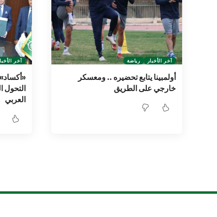
آخر الأخبار
رياضة
آخر الأخبا
أولمبينا يتابع تحضيره .. ومعسكر
«أكساد» ي
خارجي على الطريق
التحول ا
العربي