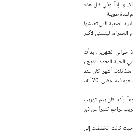
ردة لا يتعدى سقف مبيعها الـ 60 ألف ليرة للكيلو، إذاً وفي ظل هذه
م لمدة طويلة.
دية الصعبة التي تعيشها
الحمراء، ليتسنى لأكبر
 حوالي الشهرين، بدأت
ي الحية المعدة للذبح ،
 أن سعر مبيعه حياً منذ ثلاثة أشهر كان عند
حدود 90 ألف ليرة، كما وصل سعر كيلو لحم العجل الحي إلى 20 ألف ليرة، وكان سعره فيما مضى 70 ألف
هاً بأنه كان يتم تهريب
هريب تراجع كثيراً عن ذي
، حيث كانت انخفضت إلى