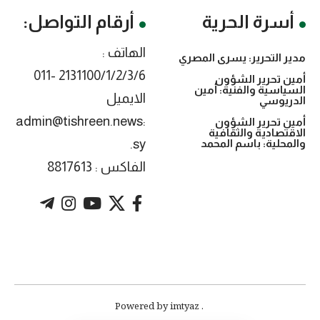
أسرة الحرية
أرقام التواصل:
الهاتف :
مدير التحرير: يسرى المصري
2131100/1/2/3/6 -011
أمين تحرير الشؤون
السياسية والفنية: أمين
الايميل
الدريوسي
:admin@tishreen.news
أمين تحرير الشؤون
الاقتصادية والثقافية
.sy
والمحلية: باسم المحمد
الفاكس : 8817613
. Powered by imtyaz