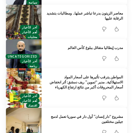
سياسة
معاصر الزيتون بدرعا تباشر عملها.. ومطالبات بتشديد
الرقابة عليها
آخر الأخبار
أهم الأخبار
محليات
مدرب إيطاليا متفائل ببلوغ كأس العالم
UNCATEGORIZED
آخر الأخبار
رياضة
المواطن يترقب تأثيرها على أسعار المواد
الاستهلاكية.. مدير “تموين” ريف دمشق: أثر انخفاض
أسعار المحروقات أكبر من نتائج ارتفاع الكهرباء
آخر الأخبار
أهم الأخبار
اقتصاد
مشروع “دار إنسان” أول دار في سوريا تعمل لدمج
جيلين مختلفين