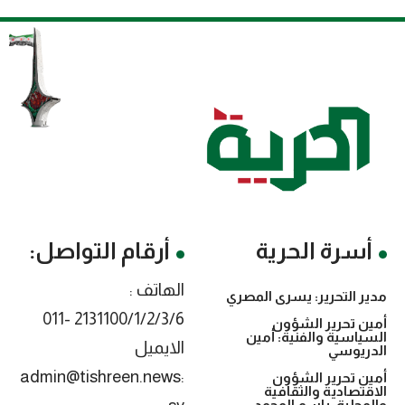
أسرة الحرية
أرقام التواصل:
الهاتف :
مدير التحرير: يسرى المصري
2131100/1/2/3/6 -011
أمين تحرير الشؤون
السياسية والفنية: أمين
الايميل
الدريوسي
:admin@tishreen.news
أمين تحرير الشؤون
الاقتصادية والثقافية
والمحلية: باسم المحمد