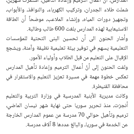
المدارس، أن أعمال الترميم وإعادة التأهيل، ‏استمرت شهرين،
شملت طلاء الجدران، وتركيب الكهرباء، والنوافذ، ‏والأبواب،
وتجهيز دورات المياه، وإنشاء الملاعب، موضحاً أن الطاقة
‏الاستيعابية لهذه المدارس بلغت 600 طالب وطالبة.‏
وأشار الحنون الى أن تحسين البنى التحتية للمؤسسات
التعليمية يسهم في توفير بيئة ‏تعليمية نظيفة وآمنة، ويشجع
الإقبال على التعليم من قبل الطلاب وأولياء ‏الأمور.‏
ولفت الحنون إلى أنّ أعمال الترميم وإعادة تأهيل المدارس
تعكس خطوة ‏مهمة في مسيرة تعزيز التعليم والاستقرار في
محافظة القنيطرة.‏
وكانت مديرية الأبنية المدرسية في وزارة التربية والتعليم
أنجزت، منذ ‏تحرير سوريا حتى نهاية شهر نيسان الماضي،
ترميم وتأهيل حوالي 70 ‏مدرسة من عموم المدارس الخارجة
عن الخدمة في سوريا، والبالغ عددها 8 ‏آلاف مدرسة.‏