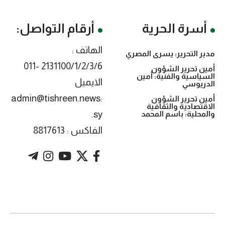
أسرة الحرية
أرقام التواصل:
الهاتف :
مدير التحرير: يسرى المصري
2131100/1/2/3/6 -011
أمين تحرير الشؤون
السياسية والفنية: أمين
الايميل
الدريوسي
:admin@tishreen.news
أمين تحرير الشؤون
الاقتصادية والثقافية
.sy
والمحلية: باسم المحمد
الفاكس : 8817613