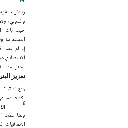
ويثمّن د. قو
والدولي ، ولا
حيث بات الان
المستدامة، 
إذ لم يعد ال
الاقتصادي عبر
يجعل سوريا نق
تعزيز البنى
ومع تواتر تب
تكثيف مساعي 
الا
وهنا يلفت ا
الاتفاقيات ال