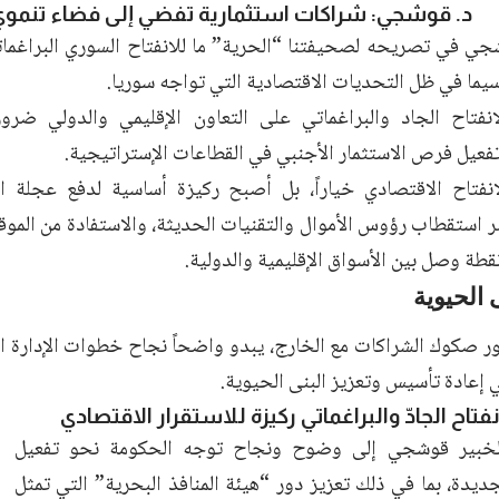
د. قوشجي: شراكات استثمارية تفضي إلى فضاء تنموي
شجي في تصريحه لصحيفتنا “الحرية” ما للانفتاح السوري البراغمات
سيما في ظل التحديات الاقتصادية التي تواجه سوريا.
فتاح الجاد والبراغماتي على التعاون الإقليمي والدولي ضرورة
وتفعيل فرص
الاستثمار الأجنبي في القطاعات الإستراتيجية
.
انفتاح الاقتصادي خياراً، بل أصبح ركيزة أساسية لدفع عجلة ال
 استقطاب رؤوس الأموال والتقنيات الحديثة، والاستفادة من الموقع
طة وصل بين الأسواق الإقليمية والدولية.
 الحيوية
لور صكوك الشراكات مع الخارج، يبدو واضحاً نجاح خطوات الإدارة ا
إعادة تأسيس وتعزيز البنى الحيوية.
نفتاح الجادّ والبراغماتي ركيزة للاستقرار الاقتصادي
لخبير قوشجي إلى وضوح ونجاح توجه الحكومة نحو تفعيل
جديدة، بما في ذلك تعزيز دور “هيئة المنافذ البحرية” التي تمثل