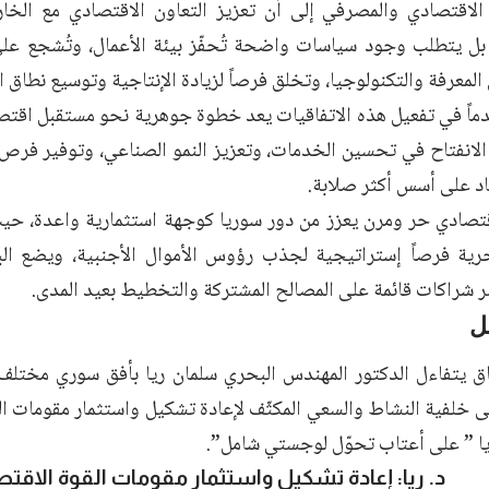
الاقتصادي والمصرفي إلى أن تعزيز التعاون الاقتصادي مع الخ
 بل يتطلب وجود سياسات واضحة تُحفّز بيئة الأعمال، وتُشجع على 
لمعرفة والتكنولوجيا، وتخلق فرصاً لزيادة الإنتاجية وتوسيع نطاق ال
ماً في تفعيل هذه الاتفاقيات يعد خطوة جوهرية نحو مستقبل اقتصا
الانفتاح في تحسين الخدمات، وتعزيز النمو الصناعي، وتوفير فرص 
اد على أسس أكثر صلابة.
قتصادي حر ومرن يعزز من دور سوريا كوجهة استثمارية واعدة، حيث
حرية فرصاً إستراتيجية لجذب رؤوس الأموال الأجنبية، ويضع الب
ر شراكات قائمة على المصالح المشتركة والتخطيط بعيد المدى.
ل
ق يتفاءل الدكتور المهندس البحري سلمان ريا بأفق سوري مختلف ك
ى خلفية النشاط والسعي المكثّف لإعادة تشكيل واستثمار مقومات الق
ا ” على أعتاب تحوّل لوجستي شامل”.
د. ريا: إعادة تشكيل واستثمار مقومات القوة الاقتص