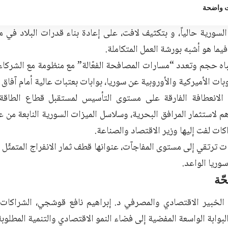
 واضحة
لسورية حالياً، و بتكثيف لافت، على إعادة بناء قدرات البلاد في 
يما هو أشبه بورشة العمل المتكاملة.
باه حجم وتعدد “مسارات المصافحة الفعّالة” مع منظومة مع الشركاء
وبات الأميركية والأوروبية عن سوريا، بوابات بعتبات عالية أمام آفاق
الانعطافة الفارقة على مستوى التأسيس لمستقبل قطاع الطاقة 
م لاستثمار المرافق البحرية، وسلاسل الميزات السورية النابعة من
كات لفت إليها وزير الاقتصاد والصناعة.
 ترتقي إلى مستوى المفاجآت، عنوانها قطف ثمار الانفراج المتمثّل ب
وريا الواعد.
ّة
لخبير الاقتصادي والمصرفي د. إبراهيم نافع قوشجي، الشراكات ا
البوابة الواسعة المفضية إلى فضاء النمو الاقتصادي والتنمية المطلوبة