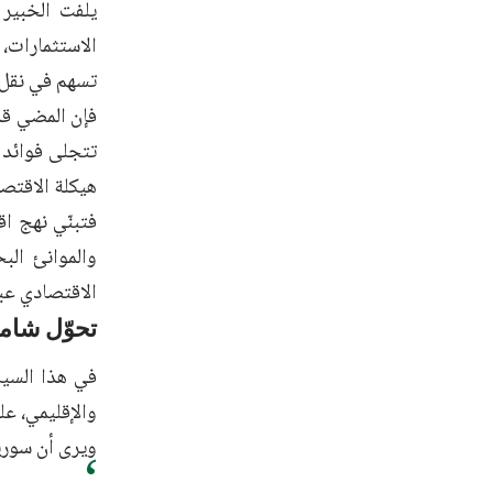
يلفت الخبير 
الاستثمارات،
تسهم في نقل ا
فإن المضي قد
تتجلى فوائد 
هيكلة الاقتص
فتبنّي نهج ا
والموانئ الب
الاقتصادي عب
تحوّل شام
في هذا السيا
والإقليمي، عل
ويرى أن سوري