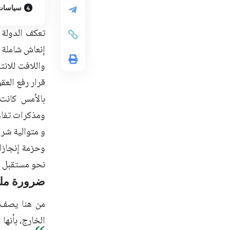
سياسات
تعكف الدولة ا
إنعاش شاملة ف
واللافت للانت
قرار رفع العق
بالأمس كانت 
ومذكرات تفاه
و متوالية شرا
وحزمة إنجازات
نحو مستقبل س
ضرورة ملح
من هنا يصف ا
الخارج، بأنها 