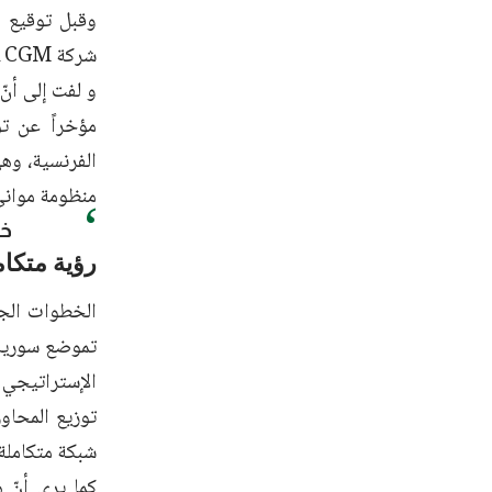
وقبل توقيع ات
شركة CMA CGM
و لفت إلى أنّ
الفرنسية، وه
منظومة موانئ
خط
رؤية متكام
الخطوات الجدي
تموضع سوريا 
الإستراتيجي ف
توزيع المحاو
شبكة متكاملة 
كما يرى أنّ 