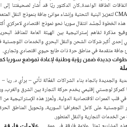
فاقات الطاقة الواعدة..كان الدكتور ريّا قد أشار لصحيفتنا إلى ا
لتعزيز البنية التحتية وإنشاء موانئ جافة بنموذج النقل المتعد
 هذه الخطوة تُجسّد انتقال سوريا نحو نموذج اقتصادي لامركزي أكثر 
ي إحدى أكبر شركات الشحن والنقل البحري والخدمات اللوجستية في 
 جافة متقدمة في مناطق حرة ذات طابع حيوي اقتصادي وتجاري.
وات جديدة ضمن رؤية وطنية لإعادة تموضع سوريا كمر
لة
ة والجديدة باتجاه بناء الشراكات الفعّالة تأتي – برأي د. ريا –
كمركز لوجستي إقليمي يخدم حركة التجارة بين الشرق والغرب، وي
ي قلب الممرات الاقتصادية الدولية. وتُعزز هذه الإستراتيجية من ال
ر اللوجستية على كامل الجغرافيا السورية، وتحويل المناطق الحر
من الخدمات التجارية والنقل المتطور.
هذه المشاريع تمثل علامة فارقة في عمق
علامات فا
رقة