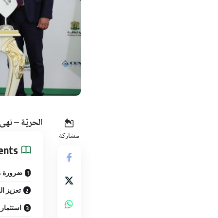
الحريّة – نهى
مشاركة
ents
ضرورة م
تعزيز ال
استثمار 