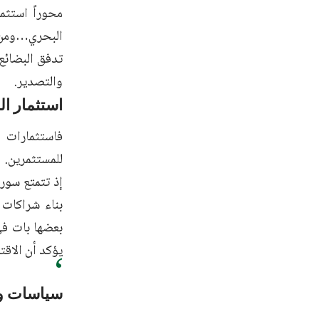
محوراً استثم
البحري…ومن خ
تدفق البضائع،
والتصدير.
استثمار ال
فاستثمارات 
للمستثمرين.
إذ تتمتع سوري
بناء شراكات 
بعضها بات في 
يؤكد أن الاقت
سياسات و