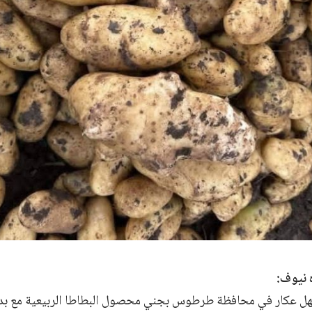
 نيوف:
هل عكار في محافظة طرطوس بجني محصول البطاطا الربيعية مع بداية