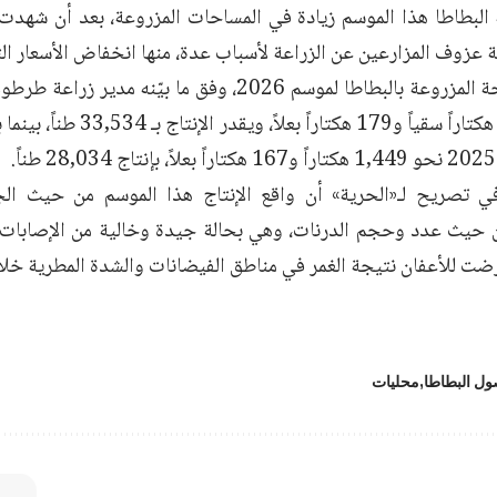
البطاطا هذا الموسم زيادة في المساحات المزروعة، بعد أن شهدت ا
 عزوف المزارعين عن الزراعة لأسباب عدة، منها انخفاض الأسعار ال
وبلغت المساحة المزروعة بالبطاطا لموسم 2026، وفق ما بي
أحمد، 1775 هكتاراً سقياً و179 هك
ي تصريح لـ«الحرية» أن واقع الإنتاج هذا الموسم من حيث الج
حيث عدد وحجم الدرنات، وهي بحالة جيدة وخالية من الإصابات ا
رضت للأعفان نتيجة الغمر في مناطق الفيضانات والشدة المطرية خلا
ل البطاطا
محليات