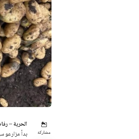
الحرية – رفاه
بدأ مزارعو س
مشاركة