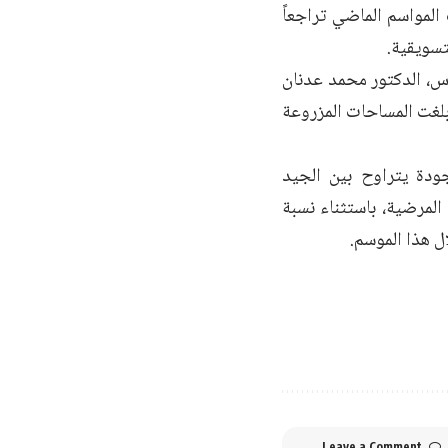
لمواسم الماضي تراجعاً
تسويقية.
ّنه مدير زراعة طرطوس، الدكتور محمد عدنان
تاراً بعلاً، ويقدر الإنتاج بـ 33,534 طناً، بينما بلغت المساحات المزروعة
ودة يتراوح بين الجيد
لمرضية، باستثناء نسبة
ل هذا الموسم.
Leave a Comment