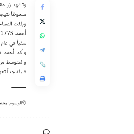
وتشهد زراعة 
ملحوظاً نتيجة
سقياً في عام 2025 نحو 1,449 هكتاراً و167 هكتاراً بعلاً، بإنتاج 28,034 طناً.
وأكد أحمد ف
والمتوسط من 
قليلة جداً تع
الوسوم:
محصو