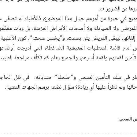
رها من الضرورات.
جميع في حيرة من أمرهم حيال هذا الموضوع، فالأطباء لم تصفّى ح
لمرضى ولا الصيادلة ولا أصحاب الأمراض المزمنة، بل وبات مقدّمو 
لغائها، ليبقى المريض يئن بصمت، و”يخسر صحته”، كون الأغلبية
 أمام قائمة المتطلبات المعيشية الضاغطة، التي أدرجت أوضاع
 تأمين لقمتهم ولقمة أسرهم، والجميع يعلم كم تكلّف مراجعة الطبيب
ظر في ملف التأمين الصحي و”حلحلة” حساباته، في ظل الحاجة ا
الها ولم تطرأ عليها أي زيادة؟ سؤال نضعه برسم الجهات المعنية.
مين الصحي