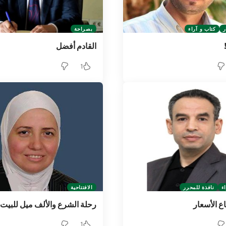
ر
كتاب و آراء
بصراحة
القادم أفضل
1
ء
نافذة للمحرر
الافتتاحية
ع الأسعار
رحلة الشرع والألف ميل للبيت 
1