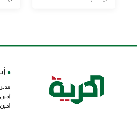
أس
مدير 
أمين 
أمين 