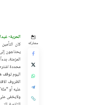
الحرية- غيدا
كان التأمين
مشاركة
يحتاجون إلى 
المزمنة، بدءا
محددة اشترطها
اليوم توقف ه
الظروف الاقت
عليه أو “منّة
ولايخفى على أ
الثانوية الت