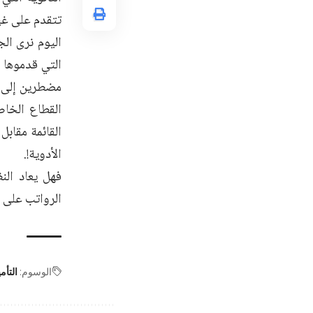
تتقدم على غي
اليوم نرى ال
التي قدموها ل
مضطرين إلى إ
القطاع الخاص
القائمة مقابل
الأدوية!.
فهل يعاد الن
الرواتب على ح
الوسوم:
التأ