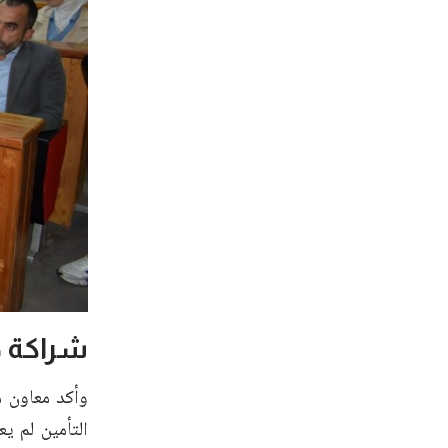
شراكة ح
وأكد معاون م
التأمين لم ي