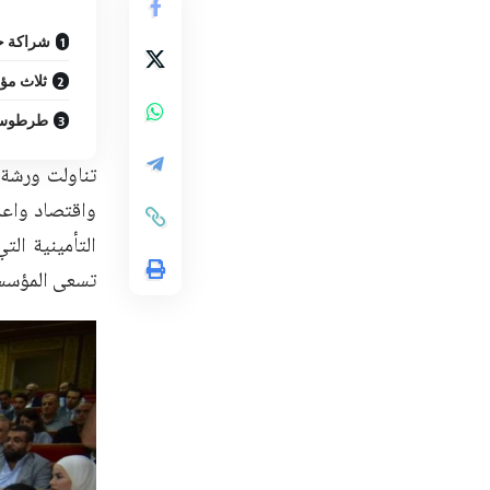
شراكة ح
ثلاث مؤ
طرطوس ن
تناولت ورشة
واقتصاد واعد
التأمينية ال
تسعى المؤسسة 