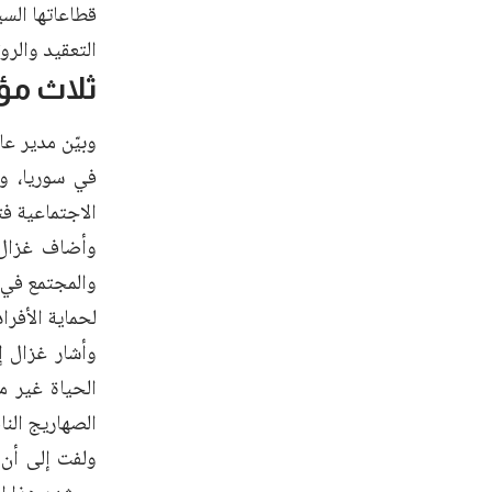
قطاعاتها السي
التعقيد والرو
ثلاث مؤ
وبيّن مدير ع
في سوريا، وه
الاجتماعية فت
وأضاف غزال،
والمجتمع في ا
لحماية الأفرا
الحياة غير م
الصهاريج النا