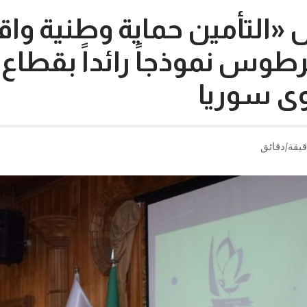
«التأمين حماية وطنية واق
طوس نموذجاً رائداً بقطاع 
ى سوريا