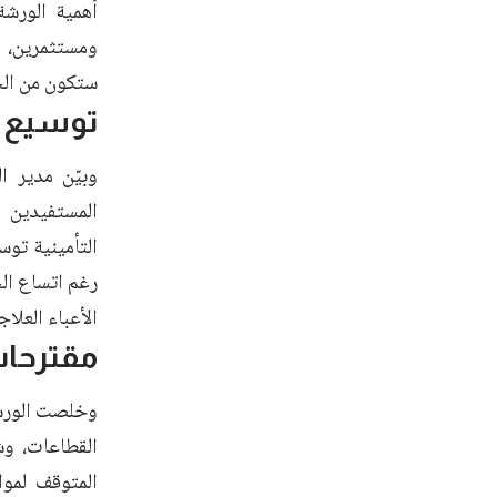
أهمية الورش
ومستثمرين، م
ستكون من الجه
توسيع ا
وبيّن مدير ا
رغم اتساع ال
الأعباء العلا
مقترحا
وخلصت الورشة
القطاعات، وش
المتوقف لموا