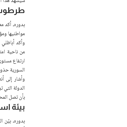
سيشهد هذا الق
طرطوس 
بدوره، أكد مع
مواطنيها ومؤس
وأكد أباظلي 
من ناحية امتل
ارتفاع مستوى
السورية حذوه
وأشار إلى أن
الدولة التي ت
بأن تصل المح
بيئة است
بدوره، بيّن ا