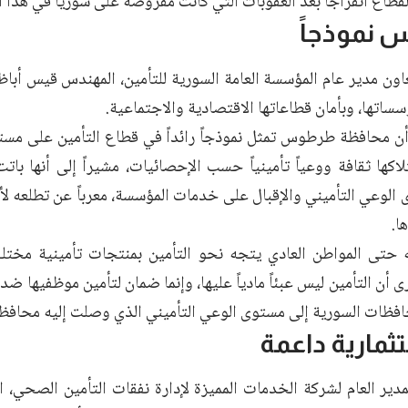
طاع انفراجاً بعد العقوبات التي كانت مفروضة على سوريا في هذا ا
نموذجاً
اون مدير عام المؤسسة العامة السورية للتأمين، المهندس قيس أباظل
ساتها، وبأمان قطاعاتها الاقتصادية والاجتماعية.
أن محافظة طرطوس تمثل نموذجاً رائداً في قطاع التأمين على مست
اكها ثقافة ووعياً تأمينياً حسب الإحصائيات، مشيراً إلى أنها باتت
 الوعي التأميني والإقبال على خدمات المؤسسة، معرباً عن تطلعه ل
ا.
ه حتى المواطن العادي يتجه نحو التأمين بمنتجات تأمينية مخت
رى أن التأمين ليس عبئاً مادياً عليها، وإنما ضمان لتأمين موظفيها ض
افظات السورية إلى مستوى الوعي التأميني الذي وصلت إليه محا
ثمارية داعمة
لمدير العام لشركة الخدمات المميزة لإدارة نفقات التأمين الصحي، 