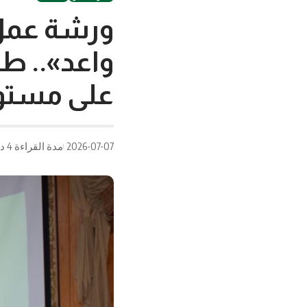
ورشة عمل 
واعد».. طر
على مستو
2026-07-07
مدة القراءة 4 دقيقة/دقائق