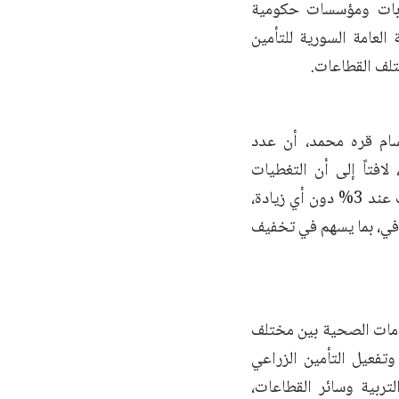
قابات ومؤسسات حكومية
لعامة السورية للتأمين
تلف القطاعات.
حسام قره محمد، أن عدد
القطاع العام يبلغ نحو 545 ألف موظف، لافتاً إلى أن التغطيات
التأمينية توسعت بنسبة 400%، في حين بقيت نسبة الاقتطاع من راتب الموظف عند 3% دون أي زيادة،
افي، بما يسهم في تخفيف
دمات الصحية بين مختلف
وتفعيل التأمين الزراعي
تربية وسائر القطاعات،