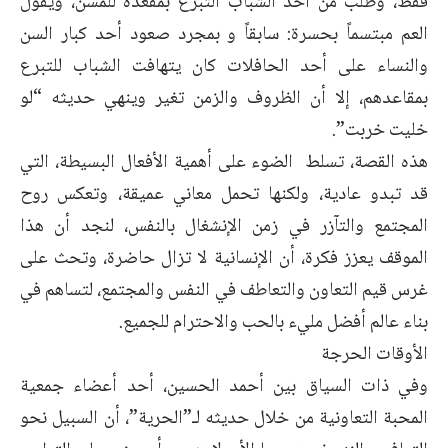
فقط، وطلب من أحد الشباب التبرع بمقعده للمسن، ويقول
العم مبتسماً بحسرة: سابقاً و بمجرد صعود أحد كبار السن
والنساء على أحد الحافلات كان يتهافت الشباب للتبرع
بمقاعدهم، إلا أن الظروف والزمن تغير وينهي حديثه “لو
خليت خربت”.
هذه القصة، تسلط الضوء على أهمية الأفعال البسيطة، التي
قد تبدو عادية، ولكنها تحمل معاني عميقة، وتعكس روح
المجتمع والتآزر في زمن الإنشغال بالنفس، لنجد أن هذا
الموقف يعزز فكرة، أن الإنسانية لا تزال حاضرة، وتحث على
غرس قيم التعاون والتعاطف في النفس والمجتمع، لتساهم في
بناء عالم أفضل مليء بالحب والاحترام للجميع.
الأوقات الحرجة
وفي ذات السياق بين أحمد الحسين، أحد أعضاء جمعية
المحبة التعاونية من خلال حديثه لـ”الحرية”، أن السبيل نحو