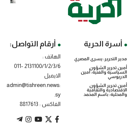
أسرة الحرية
أرقام التواصل:
الهاتف :
مدير التحرير: يسرى المصري
2131100/1/2/3/6 -011
أمين تحرير الشؤون
السياسية والفنية: أمين
الايميل
الدريوسي
:admin@tishreen.news
أمين تحرير الشؤون
الاقتصادية والثقافية
.sy
والمحلية: باسم المحمد
الفاكس : 8817613