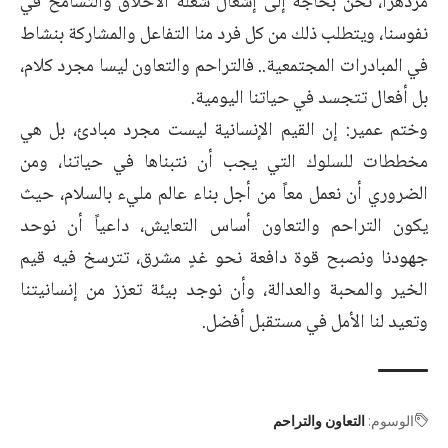
مزدهراً، نحن بحاجة إلى إشعال شعلة الأخلاق والتسامح في
نفوسنا، ويتطلب ذلك من كل فرد منا التفاعل والمشاركة بنشاط
في المبادرات المجتمعية.. فالتراحم والتعاون ليسا مجرد كلام،
بل أفعال تتجسد في حياتنا اليومية.
وختم عمير: إن القيم الإنسانية ليست مجرد مبادئ، بل هي
مخططات للسلوك التي يجب أن نتبناها في حياتنا، ومن
الضروري أن نعمل معاً من أجل بناء عالم مليء بالسلام، حيث
يكون التراحم والتعاون أساس التعايش، داعياً أن نوحد
جهودنا ونصبح قوة دافعة نحو غدٍ مشرق، تترسخ فيه قيم
الخير والمحبة والعدالة، وأن نوجد بيئة تعزز من إنسانيتنا
وتعيد لنا الأمل في مستقبل أفضل.
الوسوم:
التعاون والتراحم