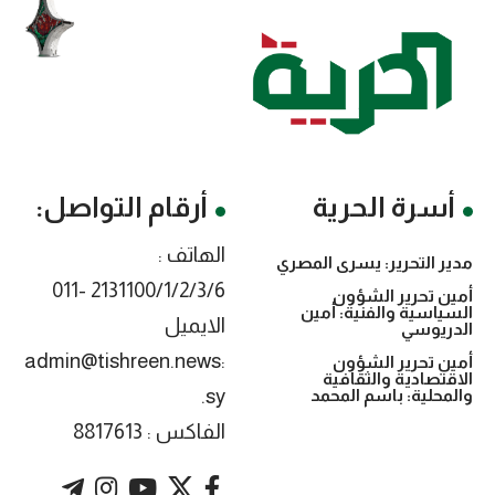
أسرة الحرية
أرقام التواصل:
الهاتف :
مدير التحرير: يسرى المصري
2131100/1/2/3/6 -011
أمين تحرير الشؤون
السياسية والفنية: أمين
الايميل
الدريوسي
:admin@tishreen.news
أمين تحرير الشؤون
الاقتصادية والثقافية
.sy
والمحلية: باسم المحمد
الفاكس : 8817613