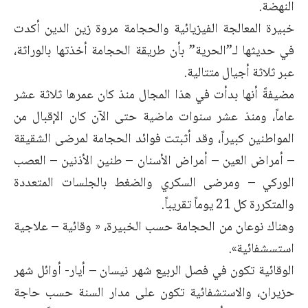
النهضة.
خبيرة المعالجة الفيزيائية والحجامة مروة زين الدين أكدت
في حديثها لـ”الحرية” بأن طريقة الحجامة أخذتها بالوراثة،
عبر ثلاثة أجيال متتالية.
مضيفةً أنها بدأت في هذا المجال منذ كان عمرها ثلاثة عشر
عاماً، ومنذ عشر سنوات ماضية حتى الآن كان الإقبال من
المواطنين كبيراً، وقد أثبتت فوائد الحجامة لمرضى الشقيقة
– أمراض العين – أمراض الأسنان – طنين الأذنين – العصب
الوركي – ومرضى السكري والضغط بالجلسات المتعددة
والمتكررة كل 21 يوماً تقريباً.
وهناك نوعان من الحجامة حسب الخبيرة، « وقائية – علاجية
استسشفائية».
الوقائية تكون في فصل الربيع شهر نيسان – أيار- أوائل شهر
حزيران، والاستشفائية تكون على مدار السنة حسب حاجة