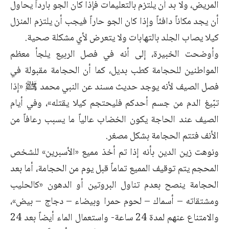
المريض، ولا بد أن يلتزم بالتعليمات فإذا كان الجو بارداً يحاول
أن يجد مكاناً دافئاً وإذا كان الجو حاراً فيجب أن يلتزم المنزل
كيلا يصاب الجلد بالتهابات ولا يتعرض لأي مشكلة صحية.
وأوضحت الخبيرة، إلى أنه في فصل الربيع يلجأ معظم
المواطنين للحجامة كطب بديل، كما أن الحجامة مقبولة في
فصل الصيف لأنه يوجد حديث مسند عن النبي محمد ﷺ «إذا
تبّيغ الدم من جسم أحدكم فليحتجم كيلا يقتله»، وفي أيام
الصيف عند الحاجة يكون الخضاب عالياً ما يسبب رعافاً من
الأنف فتتم الحجامة بشكل مصغر.
ونوهت زين الدين بأنه إذا تم أخذ مميع «الأسبرين» للشخص
المحجم يتم توقيف المميع تماماً قبل يوم من الحجامة، أما بعد
الحجامة ينصح بعدم تناول البروتين أو الدهون «كالحليب
ومشتقاته – أسماك – لحوم حمرا وبيضاء – دجاج – بيض»،
والامتناع عنهم لمدة 24 ساعة- واستعمال الماء أيضاً بعد 24