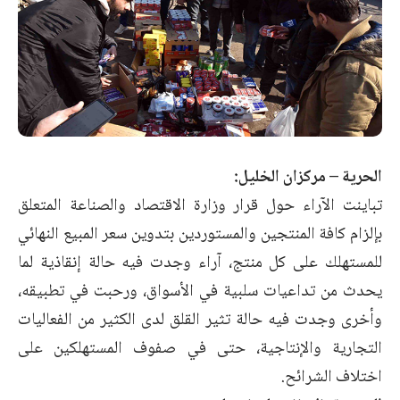
الحرية – مركزان الخليل:
تباينت الآراء حول قرار وزارة الاقتصاد والصناعة المتعلق
بإلزام كافة المنتجين والمستوردين بتدوين سعر المبيع النهائي
للمستهلك على كل منتج، آراء وجدت فيه حالة إنقاذية لما
يحدث من تداعيات سلبية في الأسواق، ورحبت في تطبيقه،
وأخرى وجدت فيه حالة تثير القلق لدى الكثير من الفعاليات
التجارية والإنتاجية، حتى في صفوف المستهلكين على
اختلاف الشرائح.