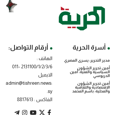
أسرة الحرية
أرقام التواصل:
الهاتف :
مدير التحرير: يسرى المصري
2131100/1/2/3/6 -011
أمين تحرير الشؤون
السياسية والفنية: أمين
الايميل
الدريوسي
:admin@tishreen.news
أمين تحرير الشؤون
الاقتصادية والثقافية
.sy
والمحلية: باسم المحمد
الفاكس : 8817613