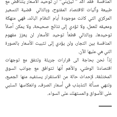
المنافسة فقد أكد ” تيزيني” أن توحيد الأسعار يتناقض مع
طبيعة وآليات الاقتصاد المفتوح، وبالتالي قضية التسعير
المركزي التي كانت موجودة أيام النظام البائد، فهي منهكة
ومعيقه للعمل، ولا تؤدي إلى نتائج صحيحة، ولا يمكن أصلاً
توحيدها، وبالتالي قطعاُ توحيد الأسعار لن يعزز مفهوم
المنافسة بين التجار، ولن يؤدي إلى تثبيت الأسعار بالصورة
التي هي عليها الآن.
إذاً نحن بحاجة الى قرارات جريئة وتتفق مع توجهات
اقتصادنا الوطني، والأهم أنها تتوافق مع جوانب السوق
المختلفة، لإحداث حالة من الاستقرار يستفيد منها الجميع،
وتنهي مسألة التذبذب في أسعار الصرف، وانعكاسها السلبي
على الأسواق والمستهلك على السواء.