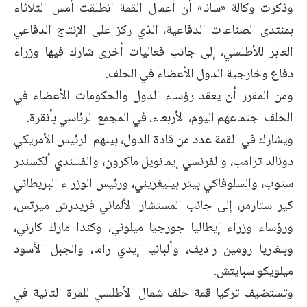
وذكرت وكالة «سانا» أن أعمال القمة انطلقت أمس الثلاثاء
بمنتدى الصناعات الدفاعية، الذي ركز على الإنتاج الدفاعي
العابر للأطلسي، إلى جانب فعاليات أخرى شارك فيها وزراء
دفاع وخارجية الدول الأعضاء في الحلف.
ومن المقرر أن يعقد رؤساء الدول والحكومات الأعضاء في
الحلف اجتماعهم اليوم، الأربعاء، في المجمع الرئاسي بأنقرة.
ويشارك في القمة عدد من قادة الدول، بينهم الرئيس الأمريكي
دونالد ترامب، والفرنسي إيمانويل ماكرون، والفنلندي ألكسندر
ستوب، والسلوفاكي بيتر بيليغريني، ورئيس الوزراء البريطاني
كير ستارمر، إلى جانب المستشار الألماني فريدرش ميرتس،
ورؤساء وزراء إيطاليا جورجيا ميلوني، وكندا مارك كارني،
وبلغاريا رومين راديف، وألبانيا إيدي راما، والجبل الأسود
ميلويكو سبايتش.
وتستضيف تركيا قمة حلف شمال الأطلسي للمرة الثانية في