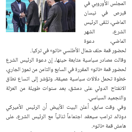
المجلس الأوروبي في
قبرص في نيسان
الماضي، تلقى الرئيس
الشرع، الشهر
الماضي، دعوة
لحضور قمة حلف شمال الأطلسي «ناتو» في تركيا.
وقالت مصادر سياسية متابعة حينها، إن دعوة الرئيس الشرع
لحضور قمة «ناتو» المقررة في السابع والثامن من تموز الجاري،
خطوة تحمل دلالات سياسية عميقة، وتؤشر إلى اتساع نطاق
الانفتاح الدولي على دمشق، بعد سنوات طويلة من العزلة
والتجميد السياسي.
وفي وقت سابق، أعلن البيت الأبيض أن الرئيس الأميركي
دونالد ترامب سيعقد اجتماعاً ثنائياً مع الرئيس الشرع، على
هامش قمة «ناتو».