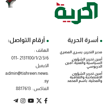
أسرة الحرية
أرقام التواصل:
الهاتف :
مدير التحرير: يسرى المصري
2131100/1/2/3/6 -011
أمين تحرير الشؤون
السياسية والفنية: أمين
الايميل
الدريوسي
:admin@tishreen.news
أمين تحرير الشؤون
الاقتصادية والثقافية
.sy
والمحلية: باسم المحمد
الفاكس : 8817613