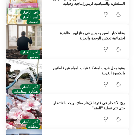
السلطوية والسياسية لرموز إنتاجية وحياتية
آخر الأخبار
أهم الأخبار
اقتصاد
وفاة كبار السن وحيدين في منازلهم.. ظاهرة
اجتماعية تعكس الوحدة والعزلة
آخر الأخبار
مجتمع
وعود بحل قريب لمشكلة غياب المياه عن قاطنين
بالكسوة الغربية
آخر الأخبار
شكاوى ومتابعات
ريّ الأشجار في فترة الإزهار ضارّ.. ويجب الانتظار
حتى تتم عملية “العقد”
آخر الأخبار
محليات