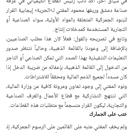
في سياق آخر، أكد نائب رئيس القطاع الكيميائي في غرفة
صناعة دمشق وريفها محمود المفتي لـ«الحرية» إيجابية القرار
للبنود الجمركية المتعلقة بالمواد الأولية، سواء الصناعية أو
التجارية المستخدمة كمدخلات إنتاج.
وتابع في تصريحه بالقول: فعلاً كان هذا مطلب الصناعيين،
بالإضافة إلى وعودنا بالقائمة الذهبية، وحالياً ننتظر صدور
التعليمات التنفيذية بهذا الصدد التي تمكن الصناعي أو التاجر
من الدخول إلى القائمة الذهبية، بإعفائه من ضريبة الدخل إذا
كان مسدداً لجميع الذمم المالية ومحققاً للاشتراطات.
ونوه المفتي إلى وجود تعاون ومرونة كافية من وزارة المالية،
التي تنتهج التشاركية مع قطاع الأعمال والغرف الصناعية
والتجارية، ليكون القرار منسجماً مع متطلبات هذه القطاعات.
عتب على الجمارك
ولم يخفِ المفتي عتبه على القائمين على الرسوم الجمركية، إذ