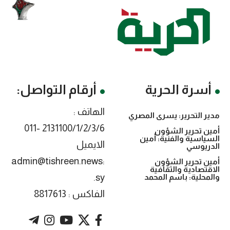
أسرة الحرية
أرقام التواصل:
الهاتف :
مدير التحرير: يسرى المصري
2131100/1/2/3/6 -011
أمين تحرير الشؤون
السياسية والفنية: أمين
الايميل
الدريوسي
:admin@tishreen.news
أمين تحرير الشؤون
الاقتصادية والثقافية
.sy
والمحلية: باسم المحمد
الفاكس : 8817613