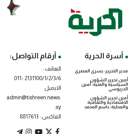
أسرة الحرية
أرقام التواصل:
الهاتف :
مدير التحرير: يسرى المصري
2131100/1/2/3/6 -011
أمين تحرير الشؤون
السياسية والفنية: أمين
الايميل
الدريوسي
:admin@tishreen.news
أمين تحرير الشؤون
الاقتصادية والثقافية
.sy
والمحلية: باسم المحمد
الفاكس : 8817613