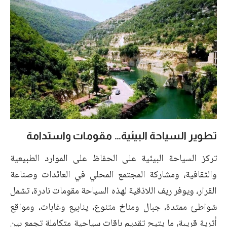
تطوير السياحة البيئية… مقومات واستدامة
تركز السياحة البيئية على الحفاظ على الموارد الطبيعية
والثقافية، ومشاركة المجتمع المحلي في العائدات وصناعة
القرار، ويوفر ريف اللاذقية لهذه السياحة مقومات نادرة، تشمل
شواطئ ممتدة، جبال ومناخ متنوع، ينابيع وغابات، ومواقع
أثرية قريبة، ما يتيح تقديم باقات سياحية متكاملة تجمع بين