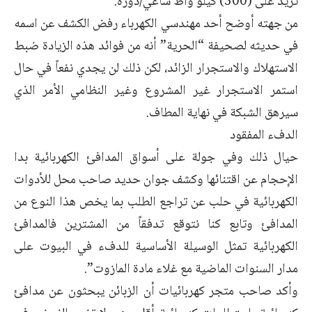
تزيد على (300) كيلو واط ساعي/دورة.
من جهته أوضح أحد مهندسي الكهرباء رفض الكشف عن اسمه
في حديثه لصحيفة “الحرية” أنه من فوائد هذه الزيادة ضبط
الاستهلاك والاستجرار الزائد، لكن ذلك لن يجدي نفعاً في حال
استمر الاستجرار غير المشروع وغير النظامي الأمر الذي
سيرهق الشبكة في نهاية المطاف.
الدفء المفقود
حيال ذلك وفي جولة على أسواق المدافئ الكهربائية بدا
الإحجام عن اقتنائها وكشف جوان حديد صاحب محل للأدوات
الكهربائية في حلب عن تراجع الطلب بما يخص هذا النوع من
المدافئ وتابع كنا نتوقع تدفقاً من المشترين فالمدافئ
الكهربائية تمثل الوسيلة الأساسية للدفء في البيوت على
مدار السنوات الماضية مع غلاء مادة المازوت”.
وأكد صاحب متجر كهربائيات أن الزبائن يبحثون عن مدافئ