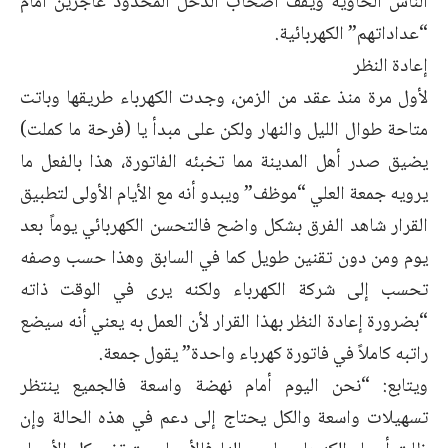
الناس الخاوية ويقف أصحاب الدخل المحدود عاجزين أمام
“عداداتهم” الكهربائية.
إعادة النظر
لأول مرة منذ عقد من الزمن، وجدت الكهرباء طريقها وباتت
متاحة طوال الليل والنهار ولكن على مبدأ يا (فرحة ما كملت)
يضيق صدر أهل المدينة مما تخبئه الفاتورة، هذا بالفعل ما
يرويه جمعة العلي “موظف” ويبدو أنه مع الأيام الأولى لتطبيق
القرار شاهد الفرق بشكل واضح فالتحسن الكهربائي يوماً بعد
يوم ومن دون تقنين طويل كما في السابق وهذا حسب وصفه
تحسب إلى شركة الكهرباء ولكنه يرى في الوقت ذاته
“بضرورة إعادة النظر بهذا القرار لأن العمل به يعني أنه سيضع
راتبه كاملاً في فاتورة كهرباء واحدة” يقول جمعة.
ويتابع: “نحن اليوم أمام نهضة واسعة فالجميع ينتظر
تسهيلات واسعة والكل يحتاج إلى دعم في هذه الحالة وإن