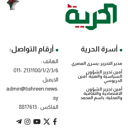
أسرة الحرية
أرقام التواصل:
الهاتف :
مدير التحرير: يسرى المصري
2131100/1/2/3/6 -011
أمين تحرير الشؤون
السياسية والفنية: أمين
الايميل
الدريوسي
:admin@tishreen.news
أمين تحرير الشؤون
الاقتصادية والثقافية
.sy
والمحلية: باسم المحمد
الفاكس : 8817613