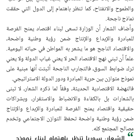
والطموح والانفتاح، كما تنظر باهتمام إلى الدول التي حققت
نماذج ناجحة.
وأضاف الشعار أن الوزارة تسعى لبناء اقتصاد يمنح الفرصة
للمبادرة والإبداع والإنتاج ضمن رؤية وطنية واضحة،
والاقتصاد الناجح هو ما يشعر به المواطن في حياته اليومية.
علماً أن تبني نهج الاقتصاد الحر لا يعني غياب الدولة ولا يعني
ترك ضوابط السوق، فالتجارب الناجحة أثبتت أنها مبنية على
نموذج متوازن بين حرية المبادرة ودور الدولة الاستراتيجي.
فالنهضة الاقتصادية الحديثة، وفقاً لما ذكره الشعار، لا تبنى
بالشعارات بل بالكفاءة والانضباط والاستقرار، وبشراكات
حقيقية واقتصاد يمنح الفرصة للمبادرة والإبداع والإنتاج
ضمن رؤية وطنية واضحة تحفظ التوازن الاجتماعي وتخدم
مصالح المجتمع كله.
الشعار: سوريا تنظر باهتمام لبناء نموذج