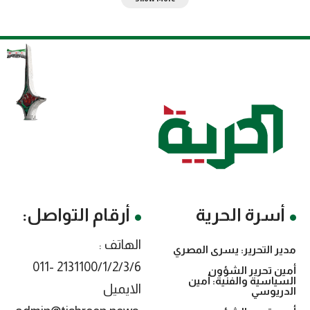
أسرة الحرية
أرقام التواصل:
الهاتف :
مدير التحرير: يسرى المصري
2131100/1/2/3/6 -011
أمين تحرير الشؤون
السياسية والفنية: أمين
الايميل
الدريوسي