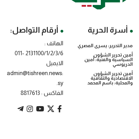
أسرة الحرية
أرقام التواصل:
الهاتف :
مدير التحرير: يسرى المصري
2131100/1/2/3/6 -011
أمين تحرير الشؤون
السياسية والفنية: أمين
الايميل
الدريوسي
:admin@tishreen.news
أمين تحرير الشؤون
الاقتصادية والثقافية
.sy
والمحلية: باسم المحمد
الفاكس : 8817613