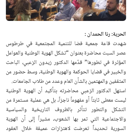
الحرية: رنا الحمدان :
شهدت قاعة جمعية فضا للتنمية المجتمعية في طرطوس
عصر السبت محاضرة بعنوان “تشكل الهوية الوطنية والعوامل
المؤثرة في تطورها” قدّمها الدكتور زيدون الزعبي، الباحث
والخبير في قضايا الحوكمة والهوية الوطنية، وسط حضور من
المثقفين والمهتمين بالشأن العام وعدد من طلاب الجامعات.
استهل الدكتور الزعبي محاضرته بتأكيد أن الهوية الوطنية
ليست معطى ثابتاً أو مفهوماً ناجزاً، بل هي عملية مستمرة من
التشكل والتطور تتأثر بالظروف التاريخية والسياسية
والاجتماعية التي تمر بها الشعوب، مشيراً إلى أن الهوية
السورية تحديداً تعرضت لاهتزازات عميقة خلال العقود