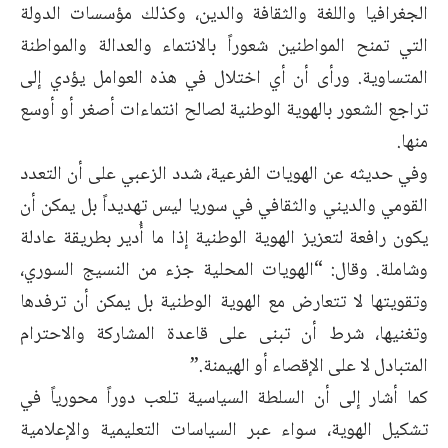
الجغرافيا واللغة والثقافة والدين، وكذلك مؤسسات الدولة
التي تمنح المواطنين شعوراً بالانتماء والعدالة والمواطنة
المتساوية. ورأى أن أي اختلال في هذه العوامل يؤدي إلى
تراجع الشعور بالهوية الوطنية لصالح انتماءات أصغر أو أوسع
منها.
وفي حديثه عن الهويات الفرعية، شدد الزعبي على أن التعدد
القومي والديني والثقافي في سوريا ليس تهديداً بل يمكن أن
يكون رافعة لتعزيز الهوية الوطنية إذا ما أُدير بطريقة عادلة
وشاملة. وقال: “الهويات المحلية جزء من النسيج السوري،
وتقويتها لا تتعارض مع الهوية الوطنية بل يمكن أن ترفدها
وتغنيها، شرط أن تبنى على قاعدة المشاركة والاحترام
المتبادل لا على الإقصاء أو الهيمنة.”
كما أشار إلى أن السلطة السياسية تلعب دوراً محورياً في
تشكيل الهوية، سواء عبر السياسات التعليمية والإعلامية