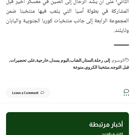
الثاني٬ على أن يشد الرحال إلى الصين في معسكر أخير قبل
المشاركة في بطولة آسيا التي يلعب فيها منتخبنا ضمن
المجموعة الرابعة إلى جانب منتخبات كوريا الجنوبية واليابان
وتايلند.
الوسوم:
إلى رحلة
الستار
الشاب
اليوم يسدل
خارجية
على تحضيرات
قبل التوجه
منتخبنا الكروي
منوعة
Leave a Comment
أخبار مرتبطة
اكتشف المزيد..