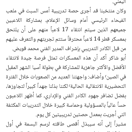
اليمني.
وكان منتخبنا قد أجرى حصة تدريبية أمس السبت في ملعب
الفيحاء الرئيسي أمام وسائل الإعلام، بمشاركة اللاعبين
جميعهم الذين سيتم انتقاء 17 لاعباً منهم على أن يلتحق
بمعسكر قطر 14 لاعباً محترفاً ستتم تجربتهم والتعرف عليهم
من قبل الكادر التدريبي بإشراف المدير الفني محمد قويض.
أبو شاكر أكد أن هذه المعسكرات تمثل فرصة جيدة لانتقاء
الأفضل والأكثر جاهزية للمشاركة في بطولة آسيا الشهر المقبل
في الصين٬ وأضاف: واجهتنا العديد من الصعوبات خلال الفترة
التحضيرية الانتقالية الحالية٬ لكننا بذلنا جهداً كبيراً لتجاوزها،
بفضل تضافر جهود الكادر الفني والإداري، كما أظهر اللاعبون
حساً عالياً بالمسؤولية وحماسة كبيرة خلال التدريبات المكثفة
التي أجريت بمعدل حصتين تدريبيتين كل يوم.
مشيراً إلى أنه سيبذل أقصى طاقته لرسم البسمة في أول