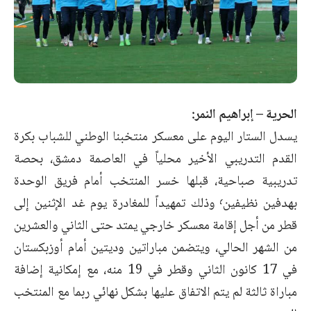
الحرية – إبراهيم النمر:
يسدل الستار اليوم على معسكر منتخبنا الوطني للشباب بكرة
القدم التدريبي الأخير محلياً في العاصمة دمشق، بحصة
تدريبية صباحية، قبلها خسر المنتخب أمام فريق الوحدة
بهدفين نظيفين٬ وذلك تمهيداً للمغادرة يوم غد الإثنين إلى
قطر من أجل إقامة معسكر خارجي يمتد حتى الثاني والعشرين
من الشهر الحالي، ويتضمن مباراتين وديتين أمام أوزبكستان
في 17 كانون الثاني وقطر في 19 منه، مع إمكانية إضافة
مباراة ثالثة لم يتم الاتفاق عليها بشكل نهائي ربما مع المنتخب