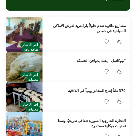
مشاريع طلابية تقدم حلولاً بارامترية لفرش الأماكن
السياحية في حمص
آخر الأخبار
ثقافة وفن
“نيوكاسل ” يفتك بدواجن الحسكة
آخر الأخبار
محليات
370 طناً إنتاج المخابز يومياً في اللاذقية
آخر الأخبار
محليات
التجارة الخارجية السورية تتعافى تدريجيًا وسط
تحديات هيكلية مستمرة