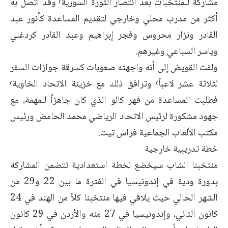
مشاركة للمنتخبات بعد انتصار الثورة السورية٬ وقد اتصل به
أكثر من مدرب محلي وخارجي لتقديم المساعدة كأنور عبد
القادر ونزار محروس وفجر إبراهيم وعبد القادر كردغلي
وياسر السباعي وغيرهم.
ولفت القويض إلى أنه واجهته صعوبات كسرقة جوازات السفر
لثلاثة عشر لاعباً٬ وترافق ذلك مع خزينة الاتحاد الخاوية٬
فطلبت المساعدة من فهر كالو الذي كان جاهزاً للمهمة، مع
جهود مشكورة لرئيس الاتحاد الرياضي محمد الحامض ورئيس
مكتب الألعاب الجماعية فراس تيت.
خطة تدريبية خارجية
منتخبنا الشاب سيخضع لخطة استعدادية تتضمن المشاركة
بدورة ودية في إندونيسيا في الفترة ما بين 22 و29 من
الشهر الحالي حيث يلاقي فيها منتخبنا كلاً من الهند في 24
كانون الثاني، وإندونيسيا في 27 منه والأردن في 29 كانون