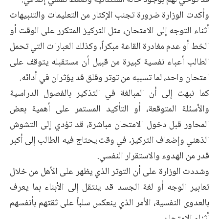
قد توحي لهم بوجود حالة استثنائية وضغط نفسي إضافي.
وأكدت الوزارة ضرورة تجنب الإكثار من التعليمات والتنبيهات
أثناء التوجه إلى الامتحان، مثل التركيز المتكرر على الوقت أو
الخط أو عدم مغادرة القاعة مبكراً، وكذلك العبارات التي تحمل
الطالب أعباء نفسية كبيرة من قبيل أن مستقبله يتوقف على
امتحان واحد، لما تسببه من توتر وقلق قد يؤثران في أدائه.
كما نبهت إلى أن المبالغة في التذكير بالفصول الدراسية
والأسئلة المتوقعة، أو التأكيد المستمر على أهمية بعض
المحاور قبل دخول الامتحان مباشرة، قد تؤدي إلى التشوش
الذهني وإضعاف التركيز، في وقت يحتاج فيه الطالب إلى أكبر
قدر من الهدوء والاستقرار النفسي.
وشددت الوزارة على أن التوتر الذي يظهر على الأهل من خلال
تعابير الوجه أو لغة الجسد قد ينتقل إلى الأبناء بما يعرف
بالعدوى النفسية، الأمر الذي ينعكس سلباً على ثقتهم بأنفسهم