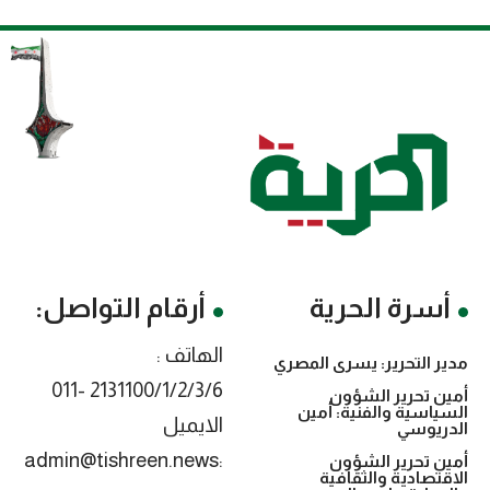
أسرة الحرية
أرقام التواصل:
الهاتف :
مدير التحرير: يسرى المصري
2131100/1/2/3/6 -011
أمين تحرير الشؤون
السياسية والفنية: أمين
الايميل
الدريوسي
:admin@tishreen.news
أمين تحرير الشؤون
الاقتصادية والثقافية