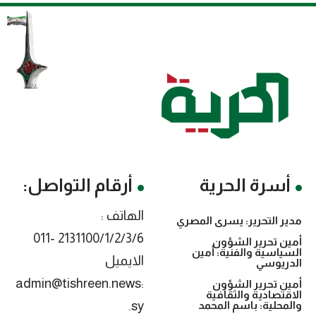
أسرة الحرية
أرقام التواصل:
الهاتف :
مدير التحرير: يسرى المصري
2131100/1/2/3/6 -011
أمين تحرير الشؤون
السياسية والفنية: أمين
الايميل
الدريوسي
:admin@tishreen.news
أمين تحرير الشؤون
الاقتصادية والثقافية
.sy
والمحلية: باسم المحمد