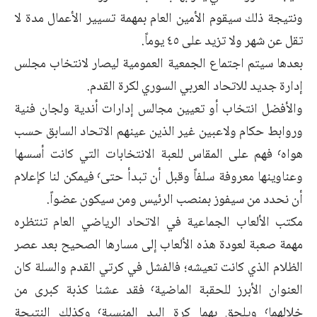
ونتيجة ذلك سيقوم الأمين العام بمهمة تسيير الأعمال مدة لا
تقل عن شهر ولا تزيد على ٤٥ يوماً.
بعدها سيتم اجتماع الجمعية العمومية ليصار لانتخاب مجلس
إدارة جديد للاتحاد العربي السوري لكرة القدم.
والأفضل انتخاب أو تعيين مجالس إدارات أندية ولجان فنية
وروابط حكام ولاعبين غير الذين عينهم الاتحاد السابق حسب
هواه٬ فهم على المقاس للعبة الانتخابات التي كانت أسسها
وعناوينها معروفة سلفاً وقبل أن تبدأ حتى٬ فيمكن لنا كإعلام
أن نحدد من سيفوز بمنصب الرئيس ومن سيكون عضواً.
مكتب الألعاب الجماعية في الاتحاد الرياضي العام تنتظره
مهمة صعبة لعودة هذه الألعاب إلى مسارها الصحيح بعد عصر
الظلام الذي كانت تعيشه؛ فالفشل في كرتي القدم والسلة كان
العنوان الأبرز للحقبة الماضية٬ فقد عشنا كذبة كبرى من
خلالهما٬ ويلحق بهما كرة اليد المنسية٬ وكذلك النتيجة