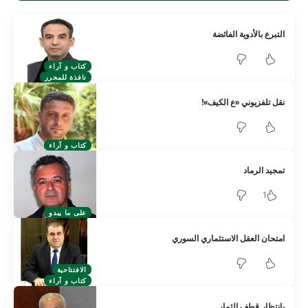
التبرع بالأدوية الفائضة
كتاب و آراء
نافذة للمحرر
نقل تلفزيوني «ع الكيف»!
كتاب و آراء
تمجيد الرماد
1
على ما يبدو
امتحان العقل الاستثماري السوري
الافتتاحية
كتاب و آراء
بانتظار قطف الثمار..