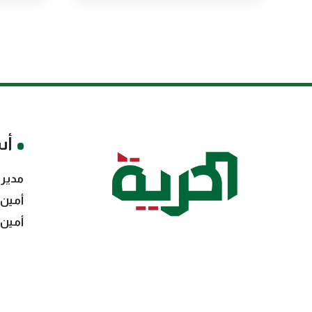
أس
مدير 
أمين 
أمين 