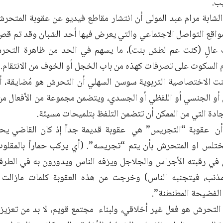
ب.
الشابة مرام عبد المولى أن انتشار مقاطع فيديو عن عقوبة المتحر
مواقع التواصل الاجتماعي والتي يعرض فيها أحد الشبان وقد تم ق
الٍ (كنت عم لطش بنت)، ما يسهم في الحد من ظاهرة التحر
السكوت على تصرفات كهذه من باب الخجل أو الخوف من الانتقام.
يّنت الاختصاصية التربوية سوسن السهلي أن التحرش هو مُضايقة، 
 أو الجنسي أو اللفظي أو الجسدي، ويتضمن مجموعة من الأفعال من 
جادة التي من الممكن أن تتضمن التلفظ بتلميحات مسيئة.
أن عقوبة “التجريس” هي عقوبة قديمة جداً إذ كان القاضي يحك
لمختلس او المتحرش بأن يتم “تجريسه”. (أي يركب حماراً بالمقلوب
ق في رقبته الأجراس والجلاجل ويزفه الناس ويدورون به في الطرقا
 مذنب، فيتجنبه الناس) وخرجت من هذه العقوبة كلمات مازالت 
الفضيحة المطنطنة”.
تحرش هو فعل غير أخلاقي، ولبناء مجتمع قويم، لا بد من تعزيز ا