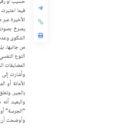
حسيب أو رقي
فيما اعتبرت 
الأخيرة عبر 
يصرخ بصوت ع
الشكوى وعدم 
من جانبها، ب
النوع النفسي
المضايقات ال
وأشارت إلى 
الأمانة أو ا
بالجير. وتعل
والبعيد أنه
“الجرسة” أو 
وأوضحت أن ال