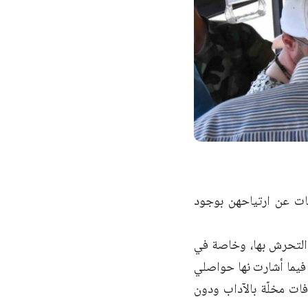
يات عن ارتياحهن بوجود
ة التحرش بها، وخاصة في
 فيما أشارت نها حواصلي
فات مخلّة بالآداب ودون