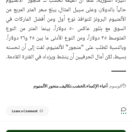
الليرة السورية، علماً أن القيمة تحسب لــ”منجور” الألمنيوم
حالياً بالدولار، وعلى سبيل المثال، يبلغ سعر المتر المربع من
الألمنيوم البرونز للنوافذ نوع أول ومن أفضل الماركات في
السوق مع بللور عاكس ٥٠ دولاراً، بينما المتر من النوع
المتوسط ٣٥ دولاراً، ومن النوع الأدنى ما بين ٢٥ و٢٦ دولاراً.
وبالنسبة للطلب على “منجور” الألمنيوم، لفت إلى أن تحسنه
بسيط، لكن آمال الحرفيين أن ينشط ويزداد في الفترة القادمة.
الوسوم:
أعباء الإكساء
الخشب
تكاليف
منجور الألمنيوم
Leave a Comment