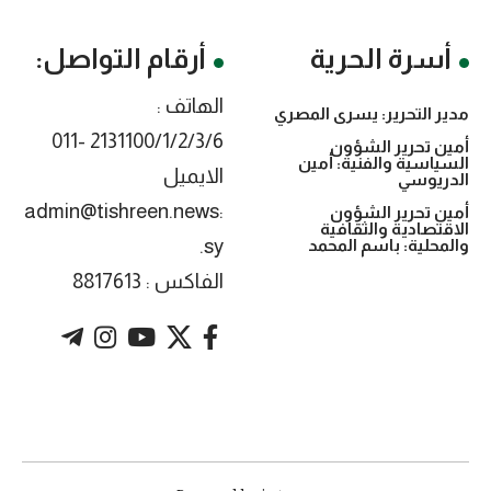
أسرة الحرية
أرقام التواصل:
الهاتف :
مدير التحرير: يسرى المصري
2131100/1/2/3/6 -011
أمين تحرير الشؤون
السياسية والفنية: أمين
الايميل
الدريوسي
:admin@tishreen.news
أمين تحرير الشؤون
الاقتصادية والثقافية
.sy
والمحلية: باسم المحمد
الفاكس : 8817613