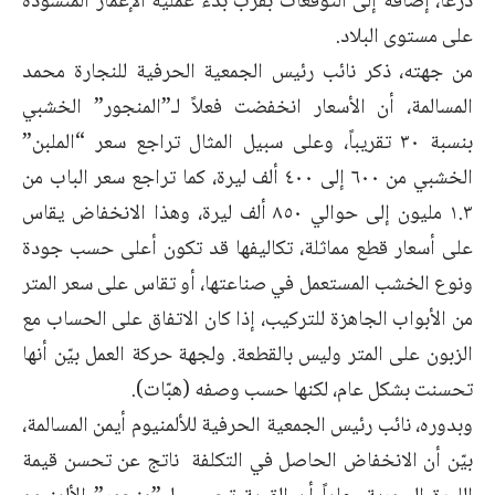
درعا، إضافة إلى التوقعات بقرب بدء عملية الإعمار المنشودة
على مستوى البلاد.
من جهته، ذكر نائب رئيس الجمعية الحرفية للنجارة محمد
المسالمة، أن الأسعار انخفضت فعلاً لـ”المنجور” الخشبي
بنسبة ٣٠ تقريباً، وعلى سبيل المثال تراجع سعر “الملبن”
الخشبي من ٦٠٠ إلى ٤٠٠ ألف ليرة، كما تراجع سعر الباب من
١.٣ مليون إلى حوالي ٨٥٠ ألف ليرة، وهذا الانخفاض يقاس
على أسعار قطع مماثلة، تكاليفها قد تكون أعلى حسب جودة
ونوع الخشب المستعمل في صناعتها، أو تقاس على سعر المتر
من الأبواب الجاهزة للتركيب، إذا كان الاتفاق على الحساب مع
الزبون على المتر وليس بالقطعة. ولجهة حركة العمل بيّن أنها
تحسنت بشكل عام، لكنها حسب وصفه (هبّات).
وبدوره، نائب رئيس الجمعية الحرفية للألمنيوم أيمن المسالمة،
بيّن أن الانخفاض الحاصل في التكلفة ناتج عن تحسن قيمة