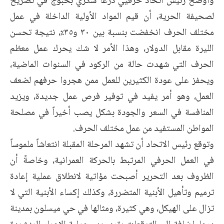
وأوضح رئيس اتحاد حرفيي درعا شكري بحبوج في تصريح
لصحيفة الحرية، أن قيم المواد الأولية الداخلة في عمل
مختلف الحرف انخفضت بنسبة بين ٣٠ و٣٥٪، نتيجة تحسن
الليرة مقابل الدولار، وهذا الأمر لا شك يحرك عمل معظم
الحرف التي شهدت حالة من الركود في السنوات الماضية،
ويحفز على عودة الكثيرين للعمل ممن هجروا حرفهم لضعف
العمل، وهو أمر يفيد في توفير فرص عمل جديدة، ويزيد
المنافسة في السعر والجودة بشكل يصب أخيراً في مصلحة
المواطن المستفيد من عمل مختلف الحرف.
وتوقع رئيس الاتحاد أن تشهد المرحلة المقبلة انتعاشاً ملموساً
في العمل الحرفي المرتبط بالحركة العمرانية، وخاصةً أن
الظروف بعد التحرير أصبحت مؤاتية لانطلاق عملية إعادة
ترميم وتأهيل الأبنية المتضررة، وكذلك إكساء الأبنية التي لا
تزال على الهيكل، وهي كثيرة، ومثالها في حي ميسلون بمدينة