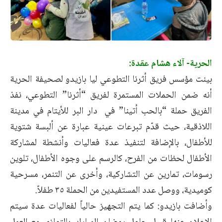
الحرية- آلاء هشام عقدة:
بينت مؤسس فريق أثرنا التطوعي ليا بازيدو لصحيفة الحرية
أنه ضمن الحملات المستمرة لفريق “أثرنا” التطوعي، نفذ
الفريق حملة “بالحب أتينا” في دار البر للأيتام في مدينة
اللاذقية، حيث قدّم تبرعات عينية عبارة عن ألبسة شتوية
للأطفال، بالإضافة لتنفيذ عدة فعاليات وأنشطة لمشاركة
الأطفال لحظات من الفرح، كالرسم على وجوه الأطفال، تلوين
رسومات، تمارين عن التشاركية، وأخرى عن التنمر، مسرحية
كوميدية، ووصل عدد المستفيدين من الحملة ٣٥ طفلاً.
وأضافت بازيدو: كما يتم التجهيز حالياً لفعاليات عدة سيتم