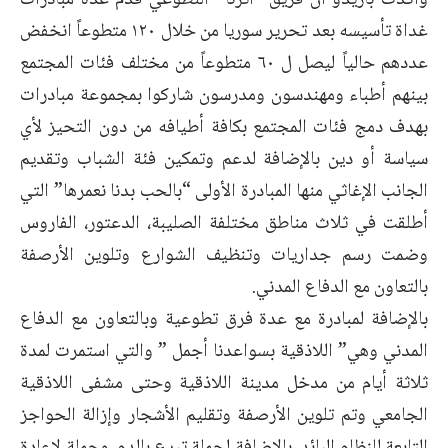
وأكدت بازيدو أن فريق “أثرنا” التطوعي قدم عدة مبادرات
غداة تأسيسه بعد تحرير سوريا من خلال ١٢٠ متطوعاً انخفض
عددهم حالياً ليصل ل ٦٠ متطوعاً من مختلف فئات المجتمع
بينهم أطباء ومهندسون ومدرسون شاركوا بمجموعة مبادرات
بهدف دمج فئات المجتمع بكافة أطيافه من دون التحيز لأي
سياسة أو دين بالإضافة لدعم وتمكين فئة الشباب وتقديم
الجانب الإغاثي منها المبادرة الأولى “بالحب بدنا نعمرها” التي
أطلقت في ثلاث مناطق مختلفة الصليبة، الدعتور، الفاروس
وضمت رسم جداريات وتنظيف الشوارع وتلوين الأرصفة
بالتعاون مع الدفاع المدني.
بالإضافة لمبادرة مع عدة فرق تطوعية وبالتعاون مع الدفاع
المدني وهي” اللاذقية بسواعدنا أجمل ” والتي استمرت لمدة
ثلاثة أيام من مدخل مدينة اللاذقية وحتى مشفى اللاذقية
الجامعي وتم تلوين الأرصفة وتقليم الأشجار وإزالة الحواجز