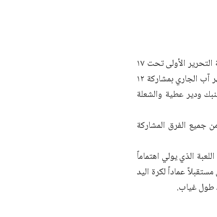
أعلن الاتحاد العربي السوري لكره اليد أول نشاط له بعد انتخابه عن انطلاق بطولة التحرير الأولى تحت ١٧
سنة والتي تضم مواليد ٢٠٠٨ – ٢٠٠٩- ٢٠١٠ في دمشق ما بين ٨ وحتى ١٠ من شهر آب الجاري بمشاركة ١٢
النبك ودير عطية والشعلة
من جميع الفرق المشاركة
لعبة الذي يولي اهتماماً
 للعبة تنطلق من هذا الأساس٬ والتي ستكون مستقبلاً عماداً لكرة اليد
د طول غياب.