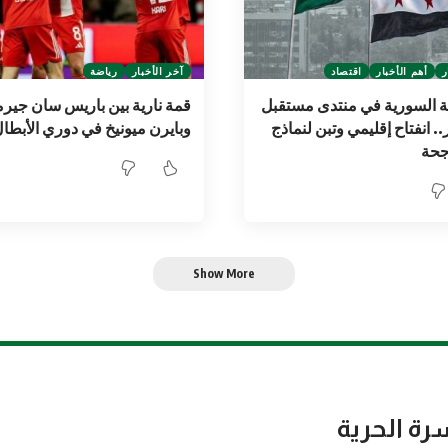
ر
أهم الأخبار
اقتصاد
آخر الأخبار
رياضة
ة السورية في منتدى مستقبل
قمة نارية بين باريس سان جير
.. انفتاح إقليمي وتبن لنماذج
وبايرن ميونيخ في دوري الأبطال
اجحة
Show More
رة الحرية