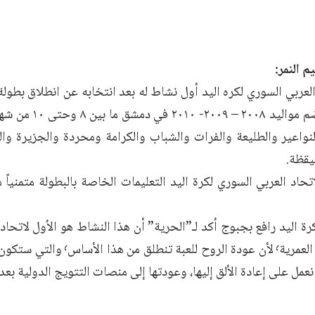
م النمر:
وهي النواعير والطليعة والفرات والشباب والكرامة ومحردة والجزيرة و
يقظة.
حاد العربي السوري لكرة اليد التعليمات الخاصة بالبطولة متمنياً 
ة اليد رافع بجبوج أكد لـ”الحرية” أن هذا النشاط هو الأول لاتحاد ال
واسعاً للفئات العمرية٬ لأن عودة الروح
نعمل على إعادة الألق إليها، وعودتها إلى منصات التتويج الدولية بع