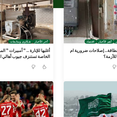
ر
أهم الأخبار
اقتصاد
آخر الأخبار
شكاوى ومتابعات
لطاقة.. إصلاحات ضرورية ام
أغلبها للإنارة .. ” أمبيرات ” ال
للأزمة؟
الخاصة تستنزف جيوب أهالي ا