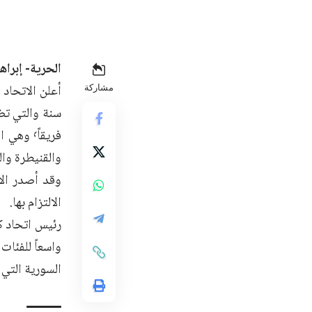
الحرية- إبراهي
مشاركة
فريقاً٬ 
والقنيطرة وال
وقد أصدر الات
الالتزام بها.
رئيس اتحاد كر
السورية التي 