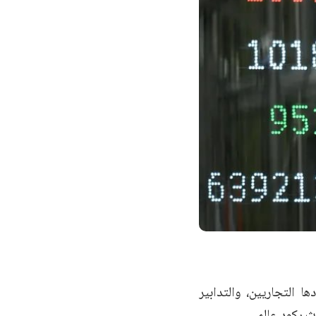
 التجاريين، والتدابير
ث ركود عالمي.