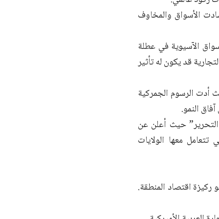
سادت الأسواق والمخاوف
أسواق الآسيوية في عطلة
جارية قد يكون له تأثير
يث أدت الرسوم الجمركية
فاق النمو.
التحرير” حيث أعلن عن
 تتعامل معها الولايات
و ركيزة اقتصاد المنطقة.
ة العربية الأميركية.