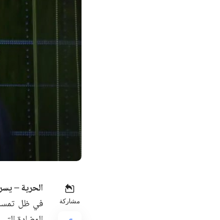
الحرية – يسر
في ظل تمسك ا
مشاركة
المضادة التي