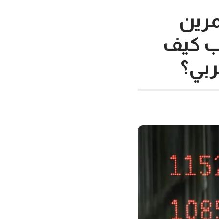
مرين
ب كيف
ربي؟