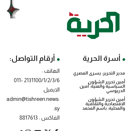
أسرة الحرية
أرقام التواصل:
الهاتف :
مدير التحرير: يسرى المصري
2131100/1/2/3/6 -011
أمين تحرير الشؤون
السياسية والفنية: أمين
الايميل
الدريوسي
:admin@tishreen.news
أمين تحرير الشؤون
الاقتصادية والثقافية
.sy
والمحلية: باسم المحمد
الفاكس : 8817613