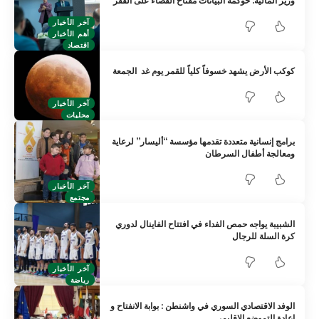
وزير المالية: حوكمة البيانات مفتاح القضاء على الفقر
آخر الأخبار
أهم الأخبار
اقتصاد
كوكب الأرض يشهد خسوفاً كلياً للقمر يوم غد الجمعة
آخر الأخبار
محليات
برامج إنسانية متعددة تقدمها مؤسسة “أليسار” لرعاية
ومعالجة أطفال السرطان
آخر الأخبار
مجتمع
الشبيبة يواجه حمص الفداء في افتتاح الفاينال لدوري
كرة السلة للرجال
آخر الأخبار
رياضة
الوفد الاقتصادي السوري في واشنطن : بوابة الانفتاح و
إعادة التموضع الإقليمي