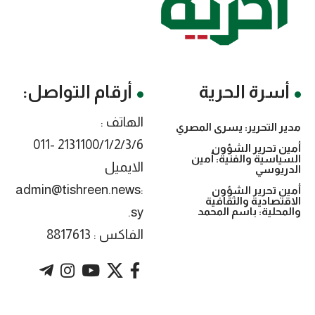
أسرة الحرية
أرقام التواصل:
الهاتف :
مدير التحرير: يسرى المصري
2131100/1/2/3/6 -011
أمين تحرير الشؤون
السياسية والفنية: أمين
الايميل
الدريوسي
:admin@tishreen.news
أمين تحرير الشؤون
الاقتصادية والثقافية
.sy
والمحلية: باسم المحمد
الفاكس : 8817613