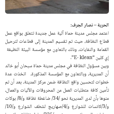
الحرية – نصار الجرف:
اعتمد مجلس مدينة حماة آلية عمل جديدة تتعلق بواقع عمل
قطاع النظافة، حيث تم تقسيم المدينة إلى قطاعات لترحيل
القمامة والنفايات، وذلك بالتعاون مع مؤسسة البيئة النظيفة
إي كلين “E- klean”.
وبين مسؤول النظافة في مجلس مدينة حماة سبحان أبو خالد
أن المديرية، وبالتعاون مع المؤسسة المذكورة، اتخذت عدة
خطوات لتحسين واقع النظافة ضمن مركز المدينة، بعد أن تم
تأمين كافة متطلبات العمل من المحروقات والآليات والعمال،
منوها بأن لدى المديرية نحو /34/ ضاغطة نظافة و/8/ بوكات
و/3/كانسات للشوارع و/4/صهاريج لشطف الشوارع و/10/