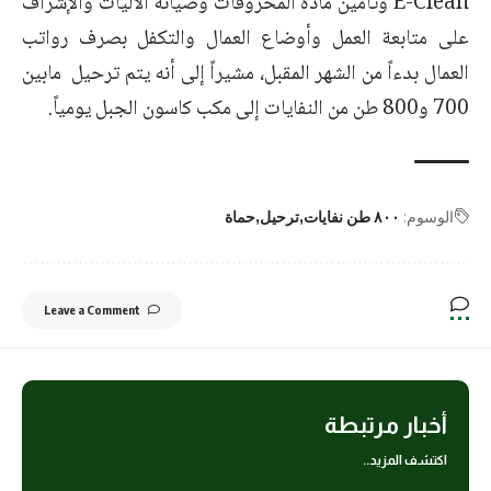
E-Clean وتأمين مادة المحروقات وصيانة الآليات والإشراف
على متابعة العمل وأوضاع العمال والتكفل بصرف رواتب
العمال بدءاً من الشهر المقبل، مشيراً إلى أنه يتم ترحيل مابين
700 و800 طن من النفايات إلى مكب كاسون الجبل يومياً.
الوسوم:
٨٠٠ طن نفايات
ترحيل
حماة
Leave a Comment
أخبار مرتبطة
اكتشف المزيد..